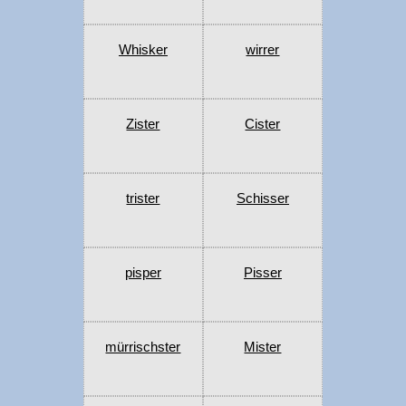
Whisker
wirrer
Zister
Cister
trister
Schisser
pisper
Pisser
mürrischster
Mister