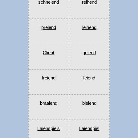
schneiend
reihend
preiend
leihend
Client
geiend
freiend
feiend
braaiend
bleiend
Laienspiels
Laienspiel