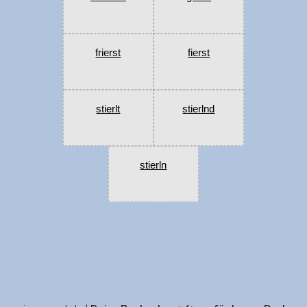
frierst
fierst
stierlt
stierlnd
stierln