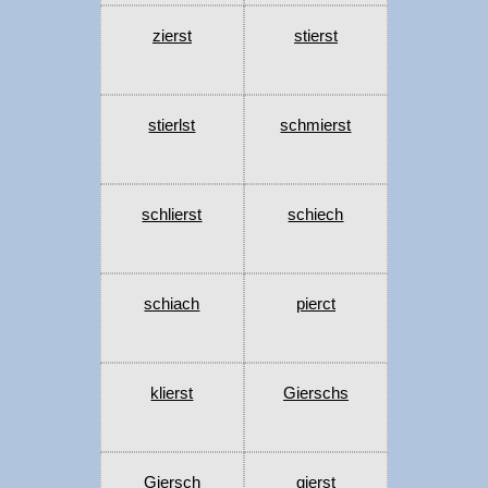
zierst
stierst
stierlst
schmierst
schlierst
schiech
schiach
pierct
klierst
Gierschs
Giersch
gierst