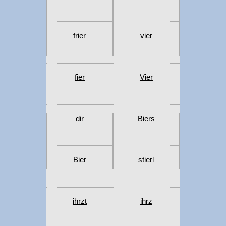
frier
vier
fier
Vier
dir
Biers
Bier
stierl
ihrzt
ihrz