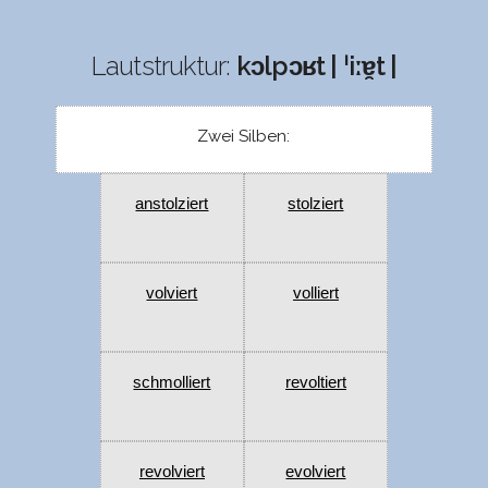
Lautstruktur:
kɔlpɔʁt | ˈiːɐ̯t |
Zwei Silben:
anstolziert
stolziert
volviert
volliert
schmolliert
revoltiert
revolviert
evolviert