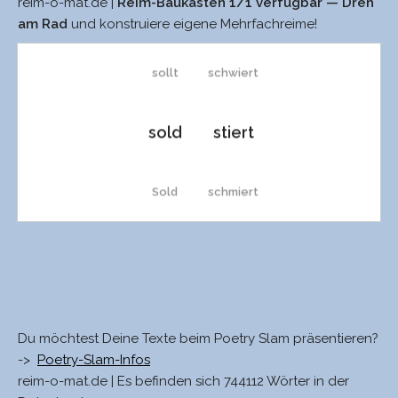
reim-o-mat.de |
Reim-Baukasten 1/1 verfügbar — Dreh
Solds
ziert
am Rad
und konstruiere eigene Mehrfachreime!
sollt
schwiert
sold
stiert
Sold
schmiert
sollst
schliert
Solls
kliert
Du möchtest Deine Texte beim Poetry Slam präsentieren?
->
Poetry-Slam-Infos
Solms’
giert
reim-o-mat.de | Es befinden sich 744112 Wörter in der