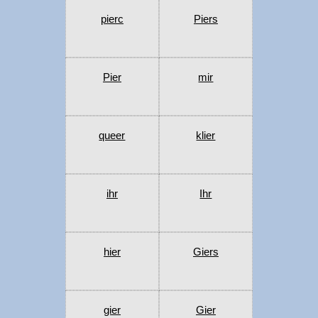
pierc
Piers
Pier
mir
queer
klier
ihr
Ihr
hier
Giers
gier
Gier