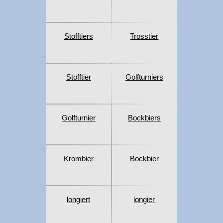
Stofftiers
Trosstier
Stofftier
Golfturniers
Golfturnier
Bockbiers
Krombier
Bockbier
longiert
longier