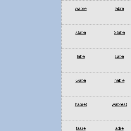
wabre
labre
stabe
Stabe
labe
Labe
Gabe
nable
habret
wabrest
fasre
adre