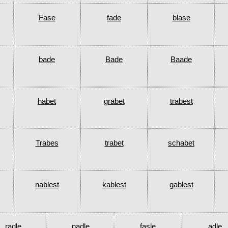
Fase
fade
blase
bade
Bade
Baade
habet
grabet
trabest
Trabes
trabet
schabet
nablest
kablest
gablest
radle
nadle
fasle
adle