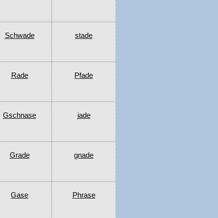
Schwade
stade
Rade
Pfade
Gschnase
jade
Grade
gnade
Gase
Phrase