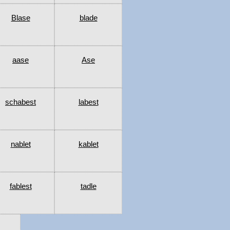
Blase
blade
aase
Ase
schabest
labest
nablet
kablet
fablest
tadle