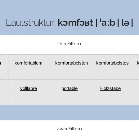
Lautstruktur:
kɔmfɔʁt | ˈaːb | lə |
Drei Silben:
n
komfortablem
komfortabelsten
komfortabelstes
volllabre
portable
Holzstabe
Zwei Silben: