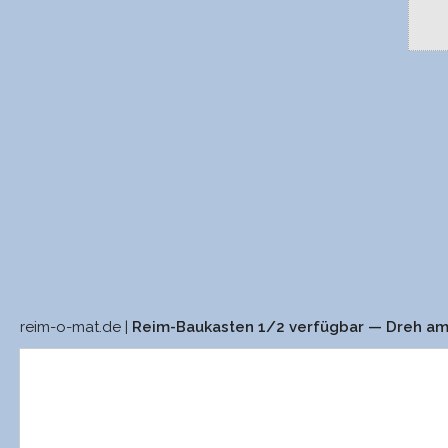
reim-o-mat.de |
Reim-Baukasten 1/2 verfügbar — Dreh a