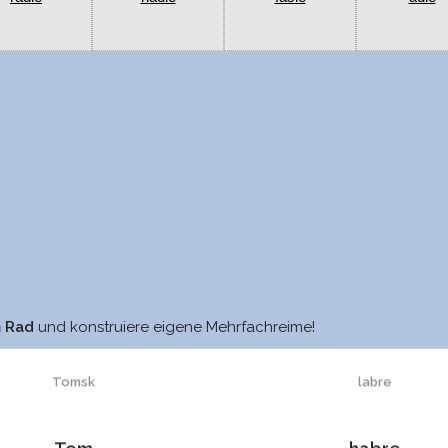
Tomsks
wabre
m Rad
und konstruiere eigene Mehrfachreime!
Tomsk
labre