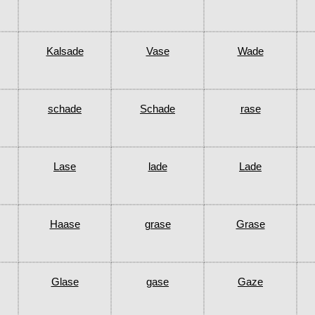
Kalsade
Vase
Wade
schade
Schade
rase
Lase
lade
Lade
Haase
grase
Grase
Glase
gase
Gaze