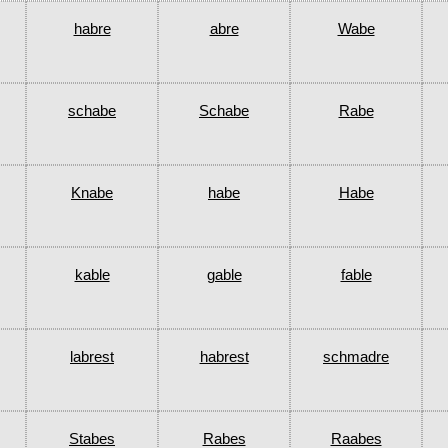
habre
abre
Wabe
schabe
Schabe
Rabe
Knabe
habe
Habe
kable
gable
fable
labrest
habrest
schmadre
Stabes
Rabes
Raabes