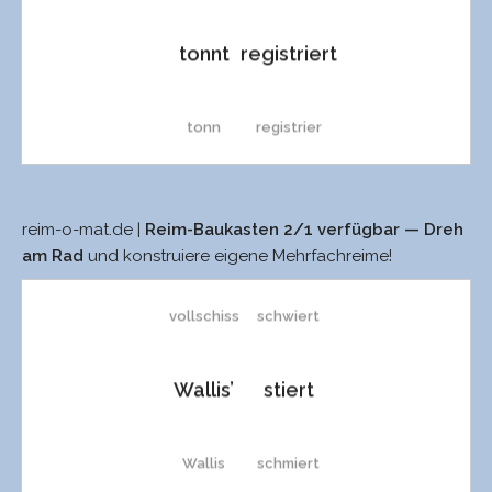
tonnt
registriert
Nonns
Schiss
friert
tonn
registrier
Nonn
riss
viert
Ons
sistiert
Front
Riß
fiert
reim-o-mat.de |
Reim-Baukasten 2/1 verfügbar — Dreh
Galways
ziert
am Rad
und konstruiere eigene Mehrfachreime!
on
riskiert
von
Riss
Sires
vollschiss
schwiert
On
disputiert
v.
piss
sier
Wallis’
stiert
Nonns
disloziert
Von
miss
Sire
Wallis
schmiert