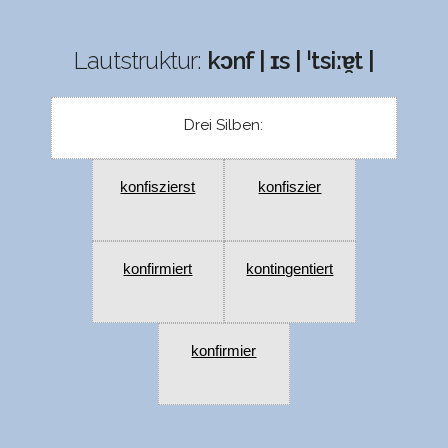
Lautstruktur:
kɔnf | ɪs | ˈtsiːɐ̯t |
Drei Silben:
konfiszierst
konfiszier
konfirmiert
kontingentiert
konfirmier