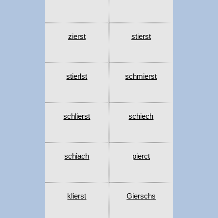
zierst
stierst
stierlst
schmierst
schlierst
schiech
schiach
pierct
klierst
Gierschs