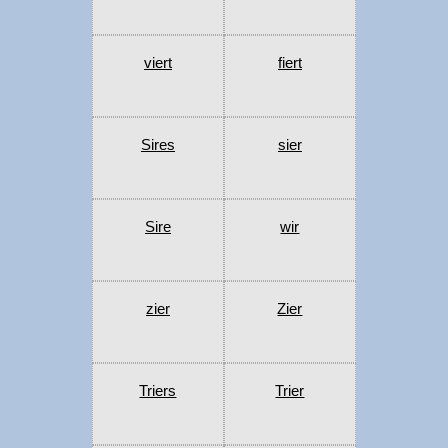
viert
fiert
Sires
sier
Sire
wir
zier
Zier
Triers
Trier