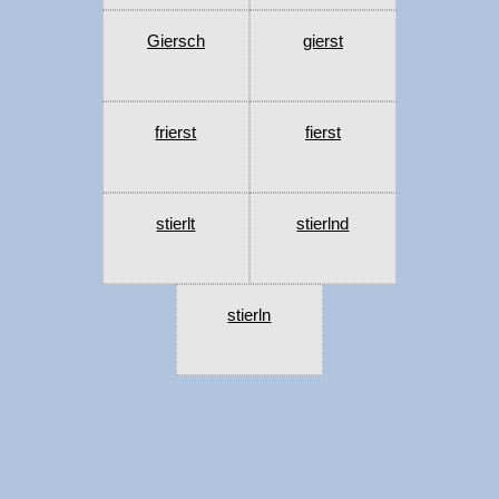
Giersch
gierst
frierst
fierst
stierlt
stierlnd
stierln