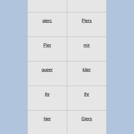
pierc
Piers
Pier
mir
queer
klier
ihr
Ihr
hier
Giers