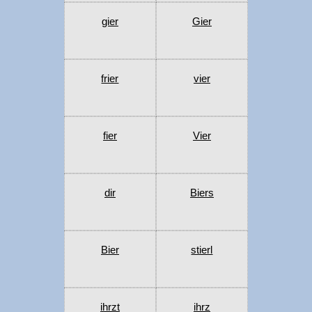
gier
Gier
frier
vier
fier
Vier
dir
Biers
Bier
stierl
ihrzt
ihrz