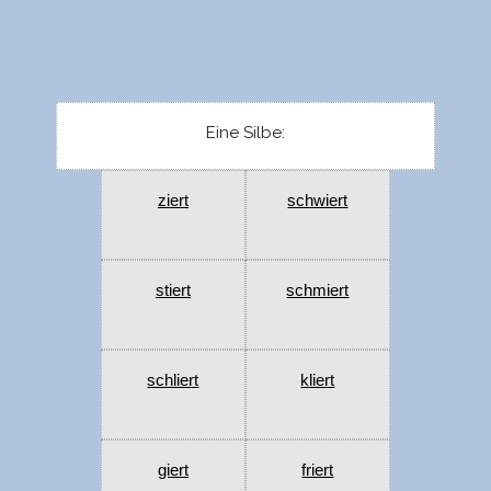
Eine Silbe:
ziert
schwiert
stiert
schmiert
schliert
kliert
giert
friert