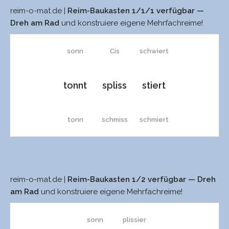
reim-o-mat.de |
Reim-Baukasten 1/1/1 verfügbar —
sonnt
cis
ziert
Dreh am Rad
und konstruiere eigene Mehrfachreime!
sonn
Cis
schwiert
tonnt
spliss
stiert
tonn
schmiss
schmiert
Ons
Schmiss
schliert
reim-o-mat.de |
Reim-Baukasten 1/2 verfügbar — Dreh
sonnt
plissiert
on
schliss
kliert
am Rad
und konstruiere eigene Mehrfachreime!
sonn
plissier
On
schiss
giert