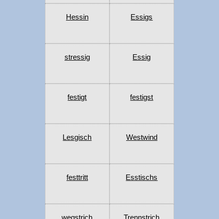
Hessin
Essigs
stressig
Essig
festigt
festigst
Lesgisch
Westwind
festtritt
Esstischs
wegstrich
Trennstrich