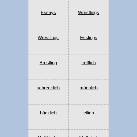
Essays
Wrestlings
Wrestlings
Esslings
Brestling
trefflich
schrecklich
männlich
häcklich
etlich