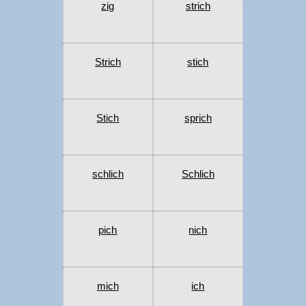
zig
strich
Strich
stich
Stich
sprich
schlich
Schlich
pich
nich
mich
ich