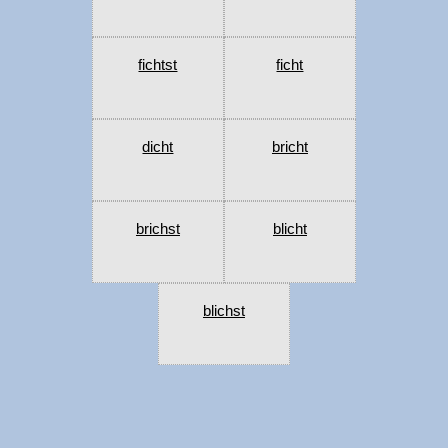
fichtst
ficht
dicht
bricht
brichst
blicht
blichst