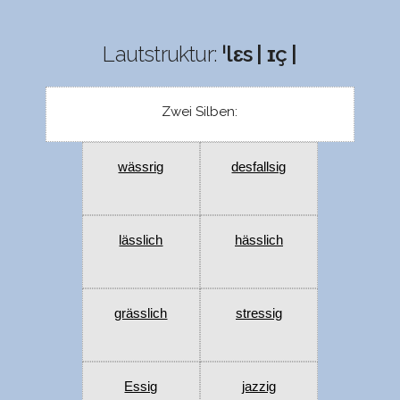
Lautstruktur:
ˈlɛs | ɪç |
Zwei Silben:
wässrig
desfallsig
lässlich
hässlich
grässlich
stressig
Essig
jazzig