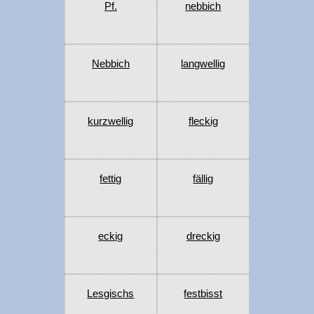
Pf.
nebbich
Nebbich
langwellig
kurzwellig
fleckig
fettig
fällig
eckig
dreckig
Lesgischs
festbisst