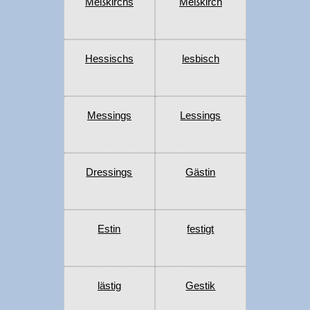
Meßkirchs
Meßkirch
Hessischs
lesbisch
Messings
Lessings
Dressings
Gästin
Estin
festigt
lästig
Gestik