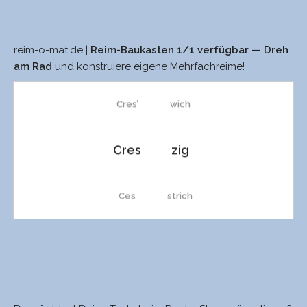
reim-o-mat.de |
Reim-Baukasten 1/1 verfügbar — Dreh
wes
sich
am Rad
und konstruiere eigene Mehrfachreime!
Cres’
wich
Cres
zig
Ces
strich
stress
Strich
Stress
stich