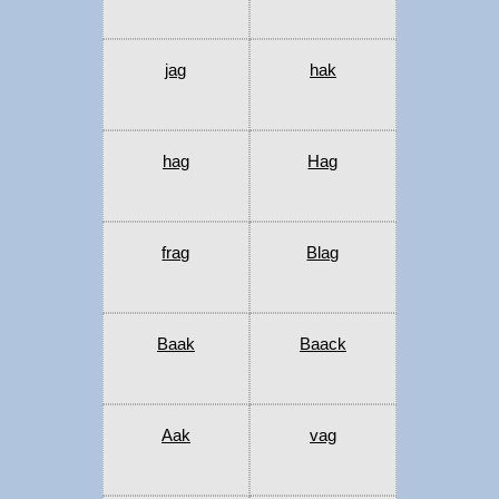
jag
hak
hag
Hag
frag
Blag
Baak
Baack
Aak
vag