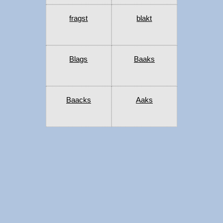
fragst
blakt
Blags
Baaks
Baacks
Aaks