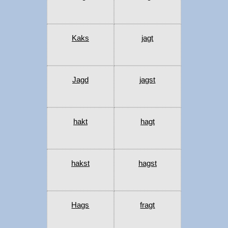
Kaks
jagt
Jagd
jagst
hakt
hagt
hakst
hagst
Hags
fragt