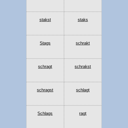
stakst
staks
Stags
schrakt
schragt
schrakst
schragst
schlagt
Schlags
ragt