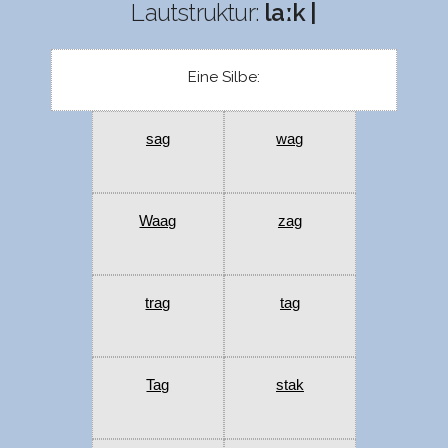
Lautstruktur:
laːk |
Eine Silbe:
sag
wag
Waag
zag
trag
tag
Tag
stak