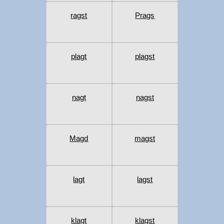
ragst
Prags
plagt
plagst
nagt
nagst
Magd
magst
lagt
lagst
klagt
klagst