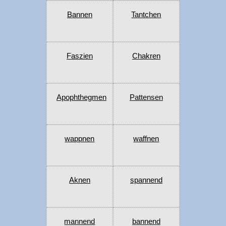
Bannen
Tantchen
Faszien
Chakren
Apophthegmen
Pattensen
wappnen
waffnen
Aknen
spannend
mannend
bannend