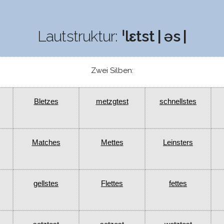
Lautstruktur:
ˈlɛtst | əs |
Zwei Silben:
Bletzes
metzgtest
schnellstes
Matches
Mettes
Leinsters
gellstes
Flettes
fettes