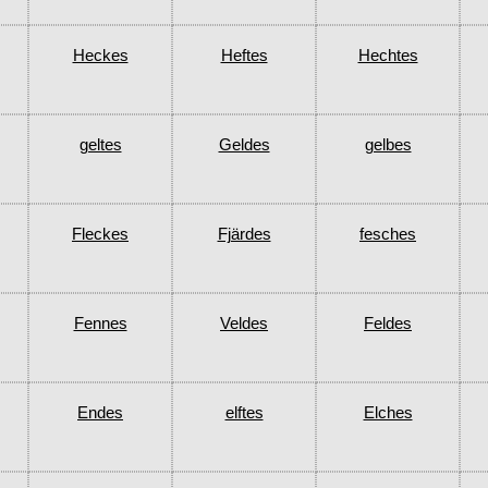
Heckes
Heftes
Hechtes
geltes
Geldes
gelbes
Fleckes
Fjärdes
fesches
Fennes
Veldes
Feldes
Endes
elftes
Elches