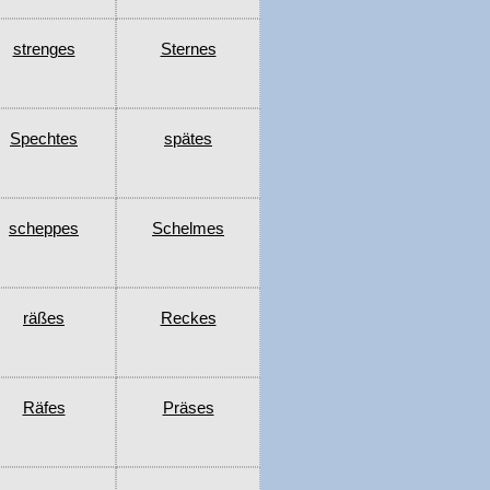
strenges
Sternes
Spechtes
spätes
scheppes
Schelmes
räßes
Reckes
Räfes
Präses