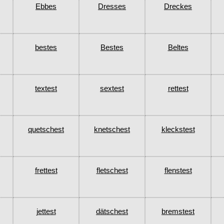
Ebbes
Dresses
Dreckes
bestes
Bestes
Beltes
textest
sextest
rettest
quetschest
knetschest
kleckstest
frettest
fletschest
flenstest
jettest
dätschest
bremstest