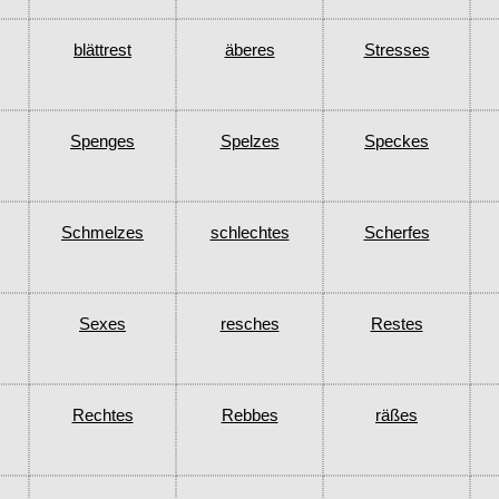
blättrest
äberes
Stresses
Spenges
Spelzes
Speckes
Schmelzes
schlechtes
Scherfes
Sexes
resches
Restes
Rechtes
Rebbes
räßes