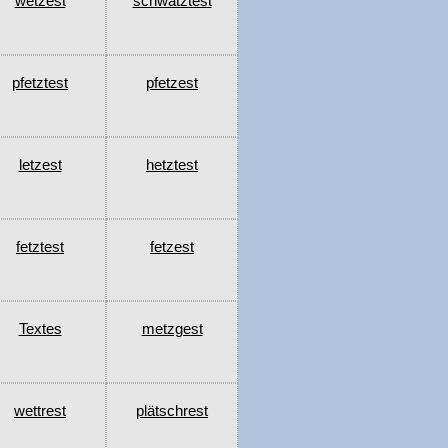
wetzest
schwätztest
pfetztest
pfetzest
letzest
hetztest
fetztest
fetzest
Textes
metzgest
wettrest
plätschrest