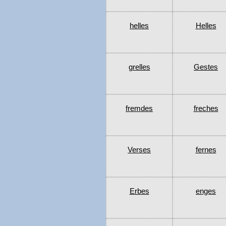
helles
Helles
grelles
Gestes
fremdes
freches
Verses
fernes
Erbes
enges