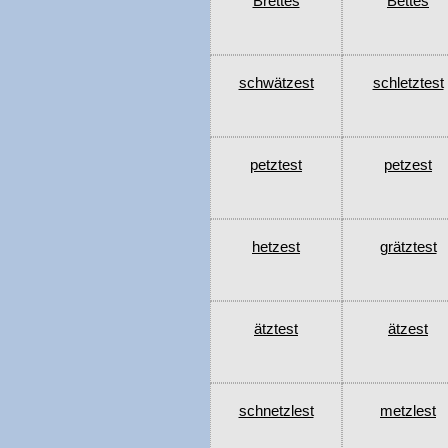
Brettes
Bettes
schwätzest
schletztest
petztest
petzest
hetzest
grätztest
ätztest
ätzest
schnetzlest
metzlest