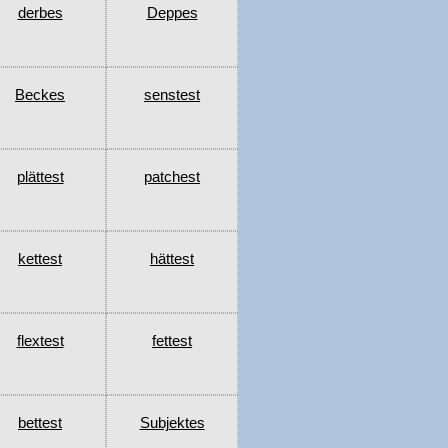
derbes
Deppes
Beckes
senstest
plättest
patchest
kettest
hättest
flextest
fettest
bettest
Subjektes