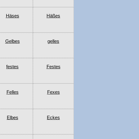
Häses
Häßes
Gelbes
gelles
festes
Festes
Felles
Fexes
Elbes
Eckes