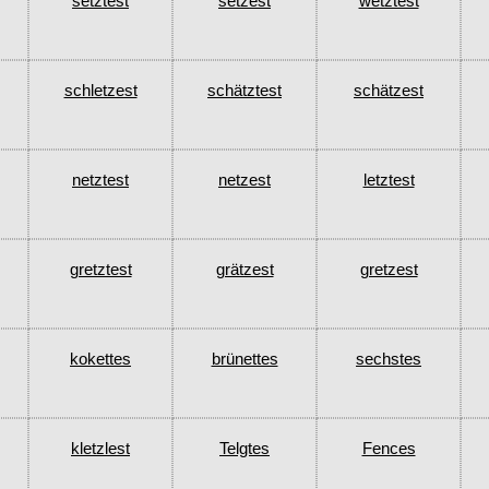
setztest
setzest
wetztest
schletzest
schätztest
schätzest
netztest
netzest
letztest
gretztest
grätzest
gretzest
kokettes
brünettes
sechstes
kletzlest
Telgtes
Fences