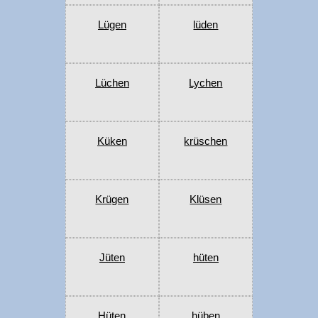
Lügen
lüden
Lüchen
Lychen
Küken
krüschen
Krügen
Klüsen
Jüten
hüten
Hüten
hüben