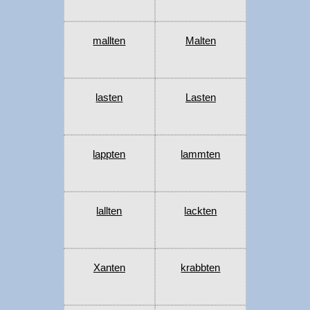
mallten
Malten
lasten
Lasten
lappten
lammten
lallten
lackten
Xanten
krabbten