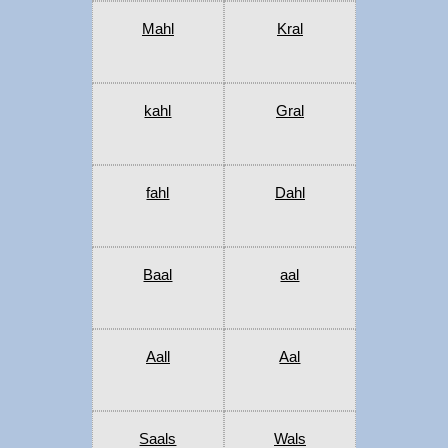
Mahl
Kral
kahl
Gral
fahl
Dahl
Baal
aal
Aall
Aal
Saals
Wals