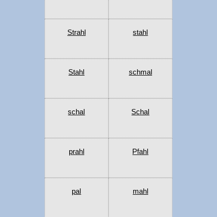
Strahl
stahl
Stahl
schmal
schal
Schal
prahl
Pfahl
pal
mahl