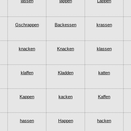
lassen
lappen
Lappen
Gschrappen
Backessen
krassen
knacken
Knacken
klassen
klaffen
Kladden
katten
Kappen
kacken
Kaffen
hassen
Happen
hacken