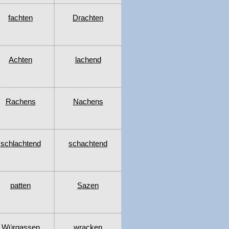
fachten
Drachten
Achten
lachend
Rachens
Nachens
schlachtend
schachtend
patten
Sazen
Würgassen
wracken