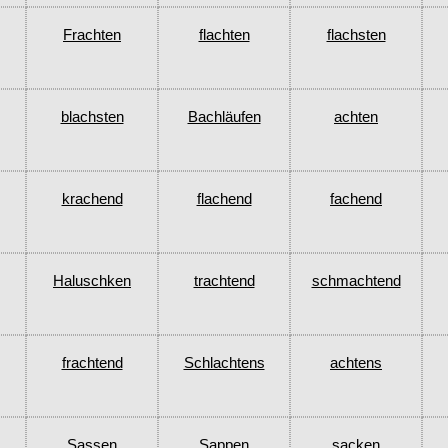
Frachten
flachten
flachsten
blachsten
Bachläufen
achten
krachend
flachend
fachend
Haluschken
trachtend
schmachtend
frachtend
Schlachtens
achtens
Sassen
Sappen
sacken