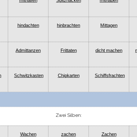
mithalfen
Spitzhacken
mithaben
hindachten
hinbrachten
Mittagen
Admittanzen
Frittaten
dicht machen
n
Schwitzkasten
Chipkarten
Schiffsfrachten
Zwei Silben:
Wachen
zachen
Zachen