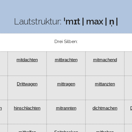
Lautstruktur:
ˈmɪt | max | n̩ |
Drei Silben:
mitdachten
mitbrachten
mitmachend
Drittwagen
mittragen
mittanzten
n
hinschlachten
mitrannten
dichtmachen