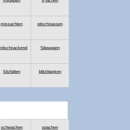
mitgaben
x-fachen
missachten
pitschnassen
mitschnackend
Slipwagen
Sitzfalten
blitzblanken
schwachen
spachen