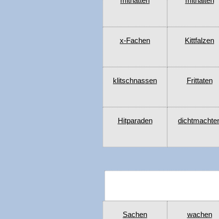
mithatten
mithalten
x-Fachen
Kittfalzen
klitschnassen
Frittaten
Hitparaden
dichtmachte
Sachen
wachen