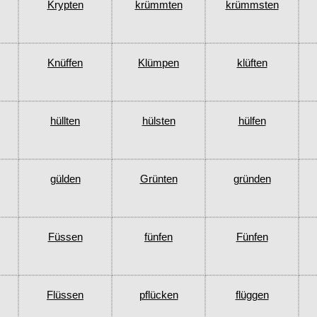
Krypten
krümmten
krümmsten
Knüffen
Klümpen
klüften
hüllten
hülsten
hülfen
gülden
Grünten
gründen
Füssen
fünfen
Fünfen
Flüssen
pflücken
flüggen