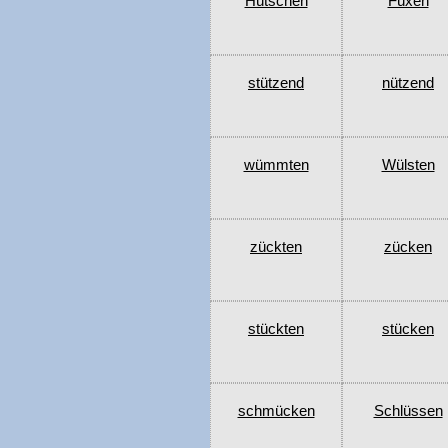
Hütschen
Füxen
stützend
nützend
wümmten
Wülsten
zückten
zücken
stückten
stücken
schmücken
Schlüssen