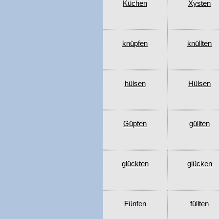
Küchen
Xysten
knüpfen
knüllten
hülsen
Hülsen
Güpfen
güllten
glückten
glücken
Fünfen
füllten