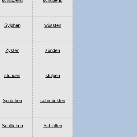
schützend
schüttend
Sylphen
wüssten
Zysten
zünden
stünden
stülpen
Sprüchen
schmückten
Schlücken
Schlüffen