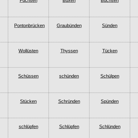
Füchsen
Büxen
Büchsen
Pontonbrücken
Graubünden
Sünden
Wollüsten
Thyssen
Tücken
Schüssen
schünden
Schülpen
Stücken
Schründen
Spünden
schlüpfen
Schlüpfen
Schlünden