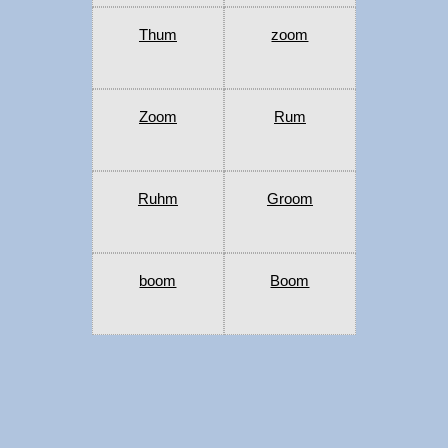
Thum
zoom
Zoom
Rum
Ruhm
Groom
boom
Boom