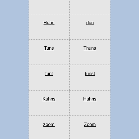
Huhn
dun
Tuns
Thuns
tunt
tunst
Kuhns
Huhns
zoom
Zoom