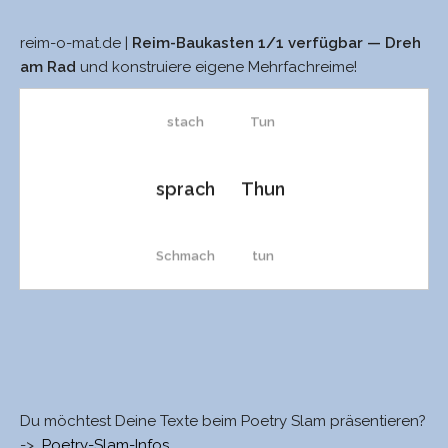
reim-o-mat.de |
Reim-Baukasten 1/1 verfügbar — Dreh
zach
tun
am Rad
und konstruiere eigene Mehrfachreime!
stach
Tun
sprach
Thun
Schmach
tun
nach
nun
Laach
Kuhn
Du möchtest Deine Texte beim Poetry Slam präsentieren?
->
Poetry-Slam-Infos