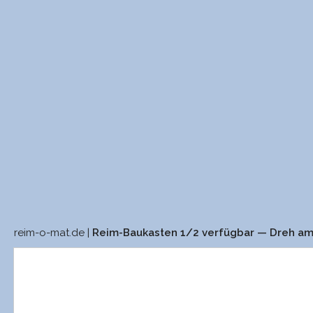
reim-o-mat.de |
Reim-Baukasten 1/2 verfügbar — Dreh a