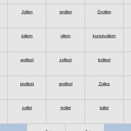
Jollen
grollen
Grollen
tollem
ollem
kunstvollem
wollest
zollest
trollest
prollest
grollest
Zolles
zollet
trollet
tollet