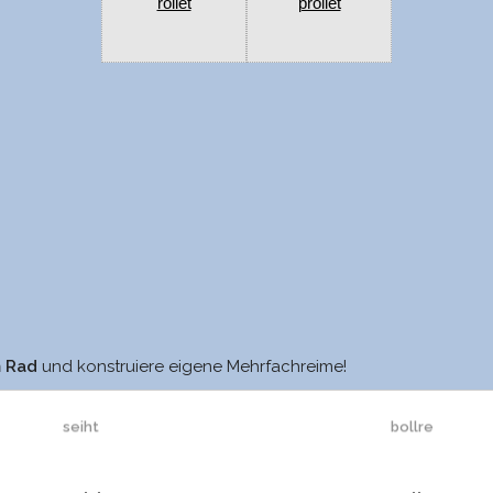
rollet
prollet
seit
kollre
m Rad
und konstruiere eigene Mehrfachreime!
seiht
bollre