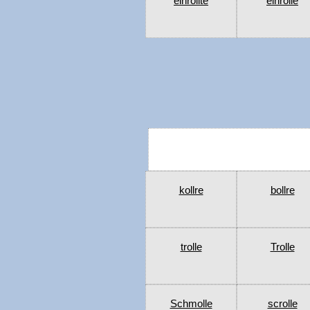
einrollte
einrolle
kollre
bollre
trolle
Trolle
Schmolle
scrolle