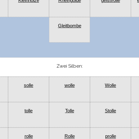
Kleinholze
Rheingolde
geistvolle
Gleitbombe
Zwei Silben:
solle
wolle
Wolle
tolle
Tolle
Stolle
rolle
Rolle
prolle