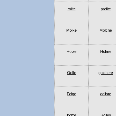
rollte
prollte
Molke
Molche
Holze
Holme
Golfe
goldnere
Folge
dollste
bolze
Rolles