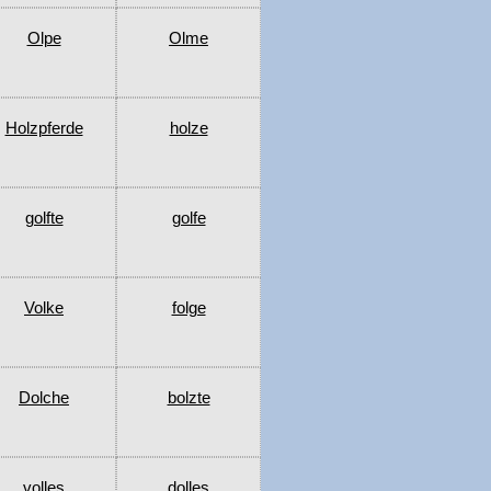
Olpe
Olme
Holzpferde
holze
golfte
golfe
Volke
folge
Dolche
bolzte
volles
dolles