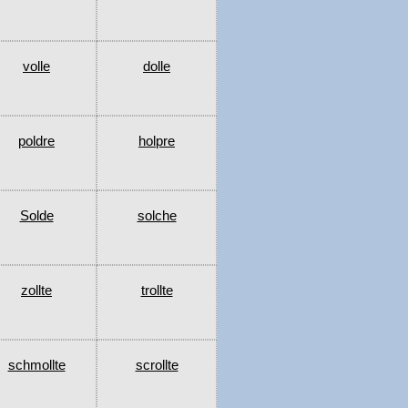
volle
dolle
poldre
holpre
Solde
solche
zollte
trollte
schmollte
scrollte