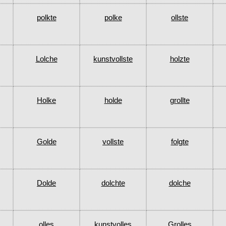
polkte
polke
ollste
Lolche
kunstvollste
holzte
Holke
holde
grollte
Golde
vollste
folgte
Dolde
dolchte
dolche
olles
kunstvolles
Grolles