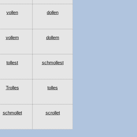
vollen
dollen
vollem
dollem
tollest
schmollest
Trolles
tolles
schmollet
scrollet