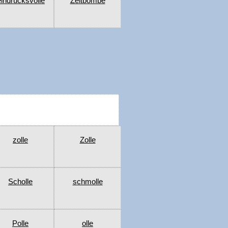
eindrucksvolle
Zeitbombe
zolle
Zolle
Scholle
schmolle
Polle
olle