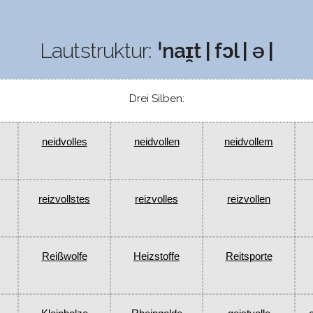
Lautstruktur:
ˈnaɪ̯t | fɔl | ə |
Drei Silben:
neidvolles
neidvollen
neidvollem
reizvollstes
reizvolles
reizvollen
Reißwolfe
Heizstoffe
Reitsporte