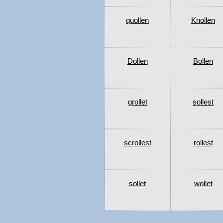
quollen
Knollen
Dollen
Bollen
grollet
sollest
scrollest
rollest
sollet
wollet