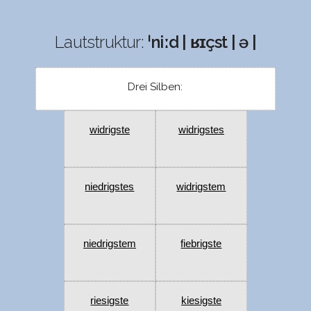
Lautstruktur:
ˈniːd | ʁɪçst | ə |
Drei Silben:
widrigste
widrigstes
niedrigstes
widrigstem
niedrigstem
fiebrigste
riesigste
kiesigste