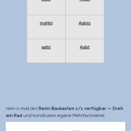
mahlst
Aalsts
aalst
Aalst
reim-o-mat.de |
Reim-Baukasten 1/1 verfügbar — Dreh
Team
Saals
am Rad
und konstruiere eigene Mehrfachreime!