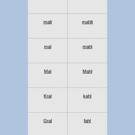
malt
mahlt
mal
mahl
Mal
Mahl
Kral
kahl
Gral
fahl