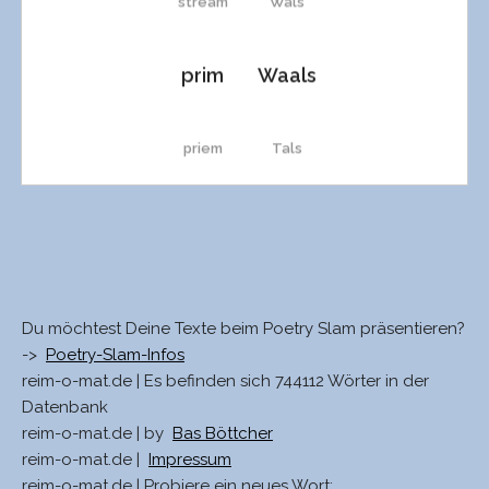
stream
Wals
prim
Waals
priem
Tals
Priem
Strahls
Pfriem
Stahls
Du möchtest Deine Texte beim Poetry Slam präsentieren?
->
Poetry-Slam-Infos
mim
Schals
reim-o-mat.de | Es befinden sich 744112 Wörter in der
Datenbank
reim-o-mat.de | by
Bas Böttcher
Meme
Pfahls
reim-o-mat.de |
Impressum
reim-o-mat.de | Probiere ein neues Wort: