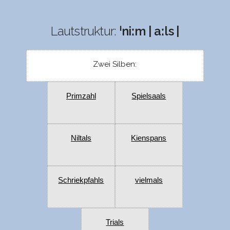
Lautstruktur:
ˈniːm | aːls |
Zwei Silben:
Primzahl
Spielsaals
Niltals
Kienspans
Schriekpfahls
vielmals
Trials