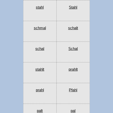
stahl
Stahl
schmal
schalt
schal
Schal
stahlt
prahlt
prahl
Pfahl
palt
pal