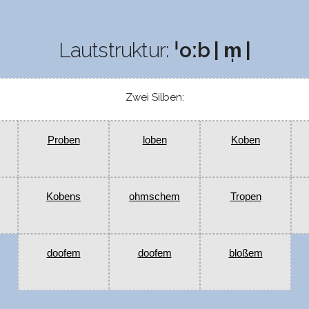
Lautstruktur:
ˈoːb | m̩ |
Zwei Silben:
Proben
loben
Koben
Kobens
ohmschem
Tropen
doofem
doofem
bloßem