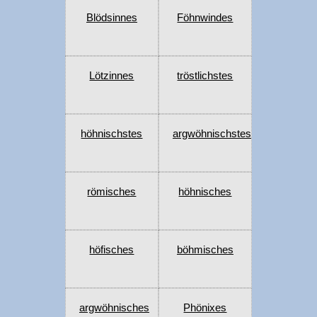
Blödsinnes
Föhnwindes
Lötzinnes
tröstlichstes
höhnischstes
argwöhnischstes
römisches
höhnisches
höfisches
böhmisches
argwöhnisches
Phönixes