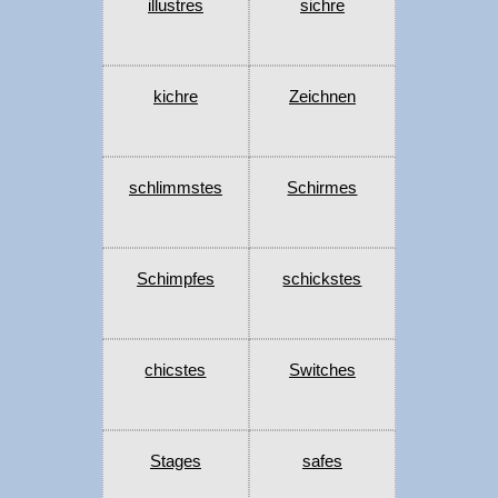
illustres
sichre
kichre
Zeichnen
schlimmstes
Schirmes
Schimpfes
schickstes
chicstes
Switches
Stages
safes