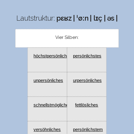
Lautstruktur:
pɛʁz | ˈøːn | lɪç | əs |
Vier Silben:
höchstpersönliches
persönlichstes
unpersönliches
urpersönliches
schnellstmögliches
fettlösliches
versöhnliches
persönlichstem