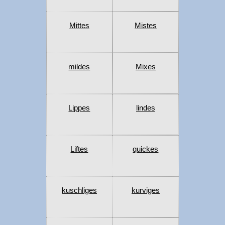
Mittes
Mistes
mildes
Mixes
Lippes
lindes
Liftes
quickes
kuschliges
kurviges