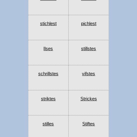
stichlest
pichlest
Ilses
stillstes
schrillstes
vifstes
striktes
Strickes
stilles
Stiftes