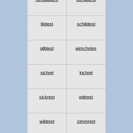
tilgtest
schilptest
gilbtest
wirschstes
sichret
kichret
sickrest
wittrest
wildrest
zimmrest