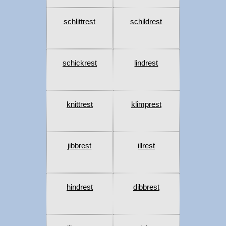
schlittrest
schildrest
schickrest
lindrest
knittrest
klimprest
jibbrest
illrest
hindrest
dibbrest