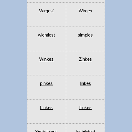
Wirges’
Wirges
wichtlest
simples
Winkes
Zinkes
pinkes
linkes
Linkes
flinkes
Simbabwes
tschilptest