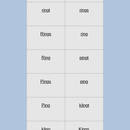
ringt
rings
Rings
ring
Ring
pingt
Pings
ping
Ping
klingt
kling
Kings