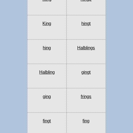
King
hingt
hing
Halblings
Halbling
gingt
ging
frings
fingt
fing