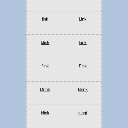
link
Link
klink
hink
flink
Fink
Drink
Brink
blink
singt