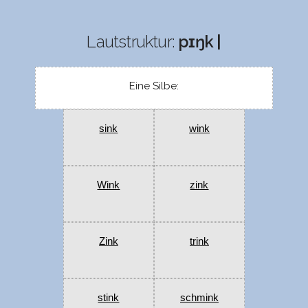
Lautstruktur:
pɪŋk |
Eine Silbe:
sink
wink
Wink
zink
Zink
trink
stink
schmink