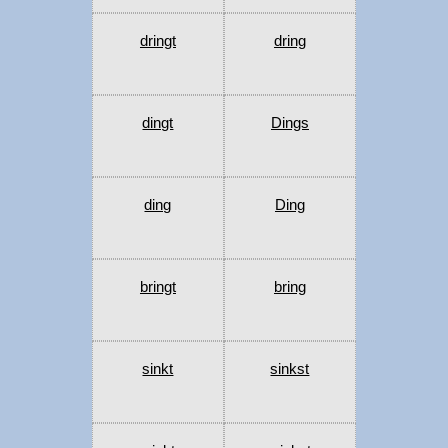
dringt
dring
dingt
Dings
ding
Ding
bringt
bring
sinkt
sinkst