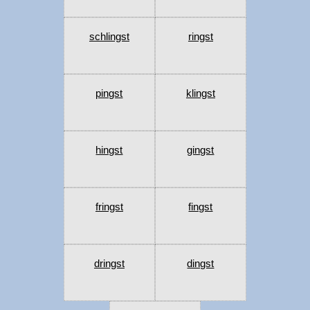
schlingst
ringst
pingst
klingst
hingst
gingst
fringst
fingst
dringst
dingst