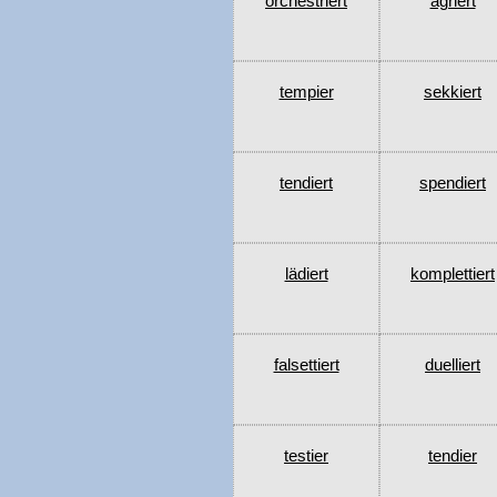
orchestriert
ägriert
tempier
sekkiert
tendiert
spendiert
lädiert
komplettiert
falsettiert
duelliert
testier
tendier