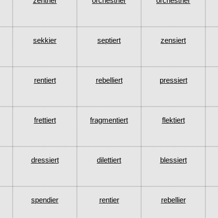
zentrier
orchestrier
orchestrier
sekkier
septiert
zensiert
rentiert
rebelliert
pressiert
frettiert
fragmentiert
flektiert
dressiert
dilettiert
blessiert
spendier
rentier
rebellier