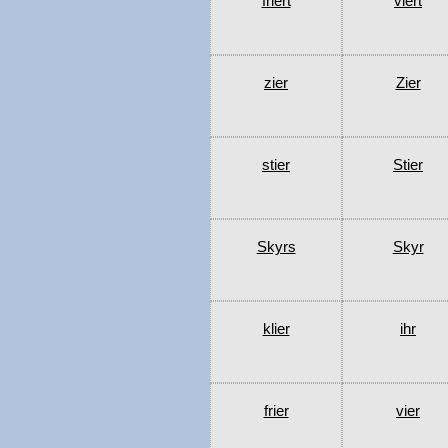
friert
viert
zier
Zier
stier
Stier
Skyrs
Skyr
klier
ihr
frier
vier