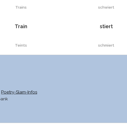
Trains
schwiert
Train
stiert
Teints
schmiert
Teint
schliert
Reims’
kliert
Poetry-Slam-Infos
bank
Reims
giert
friert