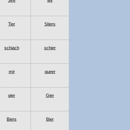
Sire
wir
Tier
Stiers
schiach
schier
mir
queer
gier
Gier
Biers
Bier