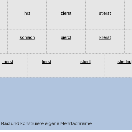
ihrz
zierst
stierst
schiach
pierct
klierst
frierst
fierst
stierlt
stierlnd
Ain
ziert
m Rad
und konstruiere eigene Mehrfachreime!