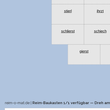
stierl
ihrzt
schlierst
schiech
gierst
reim-o-mat.de |
Reim-Baukasten 1/1 verfügbar — Dreh a