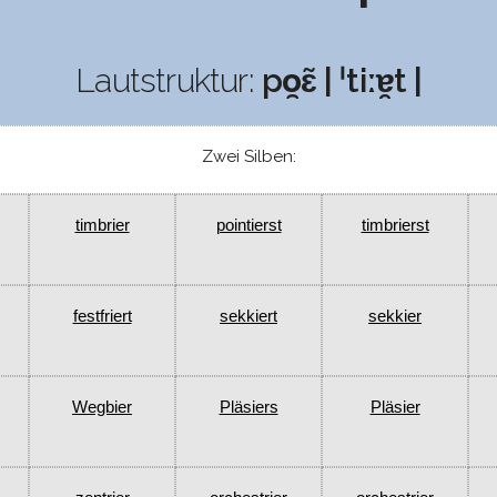
Lautstruktur:
po̯ɛ̃ | ˈtiːɐ̯t |
Zwei Silben:
timbrier
pointierst
timbrierst
festfriert
sekkiert
sekkier
Wegbier
Pläsiers
Pläsier