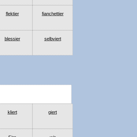
flektier
fianchettier
blessier
selbviert
kliert
giert