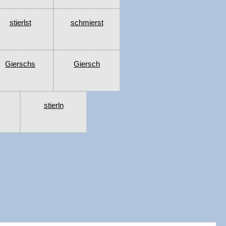
stierlst
schmierst
Gierschs
Giersch
stierln