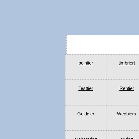
pointier
timbriert
Testtier
Rentier
Geldgier
Wegbiers