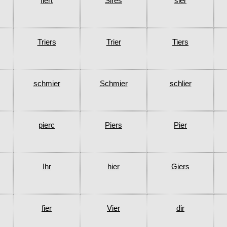
fiert
Sires
sier
Triers
Trier
Tiers
schmier
Schmier
schlier
pierc
Piers
Pier
Ihr
hier
Giers
fier
Vier
dir