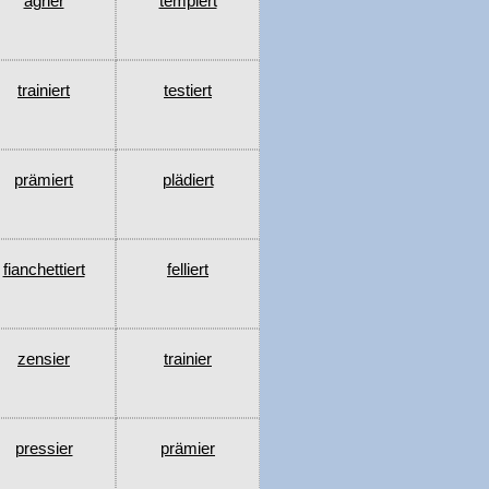
ägrier
tempiert
trainiert
testiert
prämiert
plädiert
fianchettiert
felliert
zensier
trainier
pressier
prämier