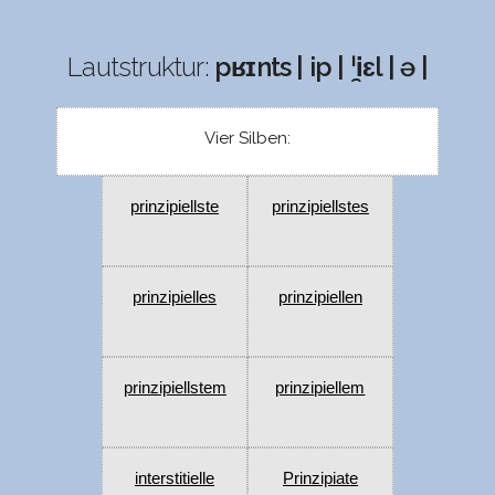
Lautstruktur:
pʁɪnts | ip | ˈi̯ɛl | ə |
Vier Silben:
prinzipiellste
prinzipiellstes
prinzipielles
prinzipiellen
prinzipiellstem
prinzipiellem
interstitielle
Prinzipiate