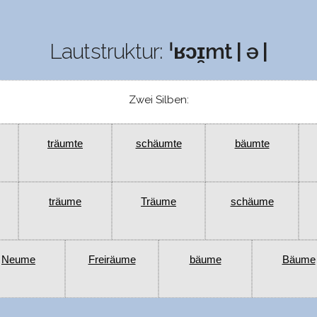
Lautstruktur:
ˈʁɔɪ̯mt | ə |
Zwei Silben:
träumte
schäumte
bäumte
träume
Träume
schäume
Neume
Freiräume
bäume
Bäume