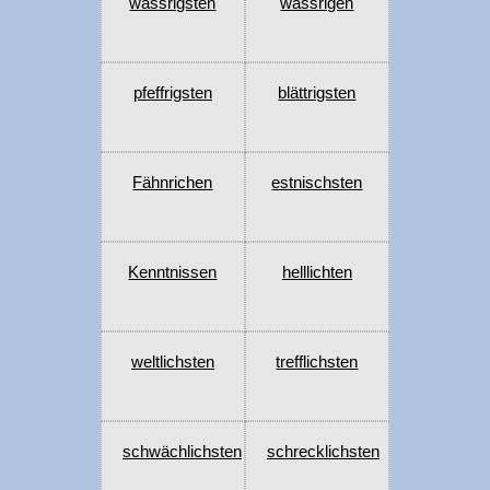
wässrigsten
wässrigen
pfeffrigsten
blättrigsten
Fähnrichen
estnischsten
Kenntnissen
helllichten
weltlichsten
trefflichsten
schwächlichsten
schrecklichsten