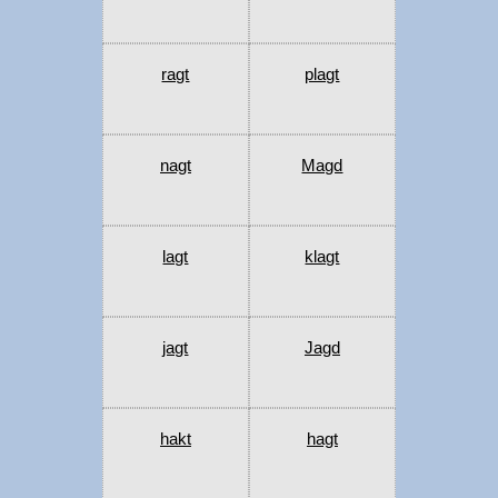
ragt
plagt
nagt
Magd
lagt
klagt
jagt
Jagd
hakt
hagt