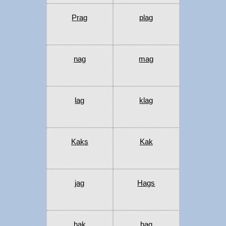
Prag
plag
nag
mag
lag
klag
Kaks
Kak
jag
Hags
hak
hag