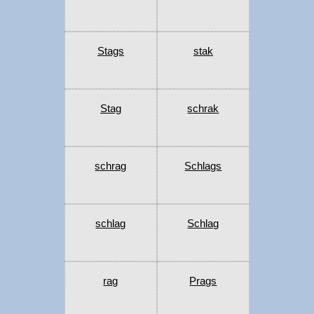
Stags
stak
Stag
schrak
schrag
Schlags
schlag
Schlag
rag
Prags