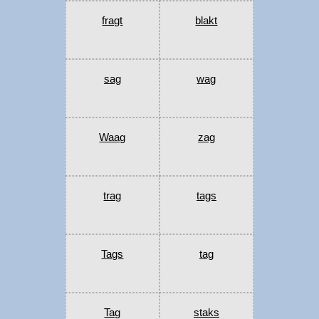
fragt
blakt
sag
wag
Waag
zag
trag
tags
Tags
tag
Tag
staks