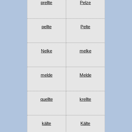
prellte
Pelze
pellte
Pelte
Nelke
melke
melde
Melde
quellte
krellte
kälte
Kälte