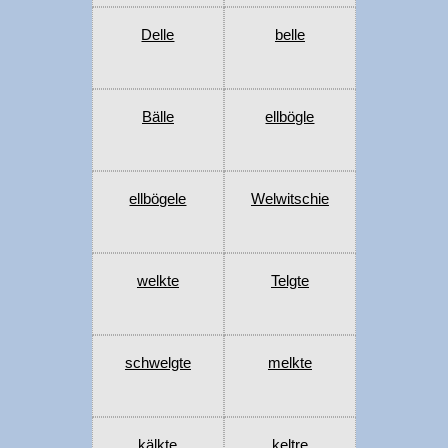
Delle
belle
Bälle
ellbögle
ellbögele
Welwitschie
welkte
Telgte
schwelgte
melkte
kälkte
keltre