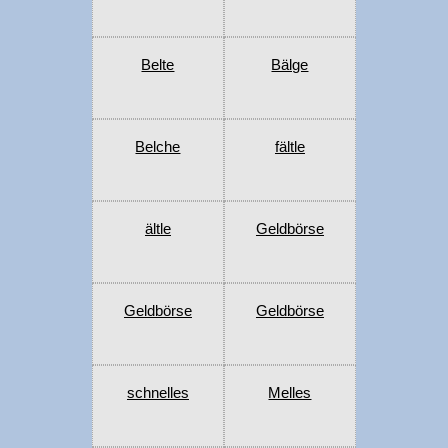
Belte
Bälge
Belche
fältle
ältle
Geldbörse
Geldbörse
Geldbörse
schnelles
Melles