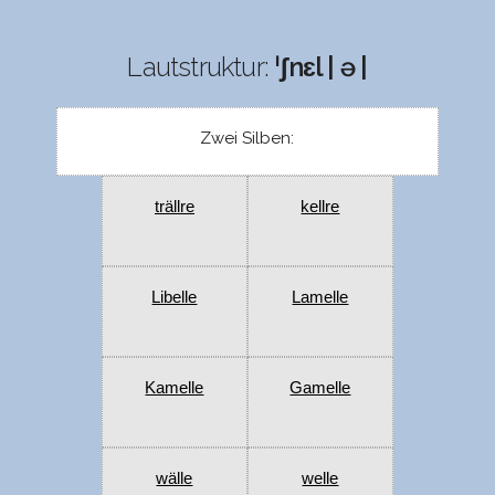
Lautstruktur:
ˈʃnɛl | ə |
Zwei Silben:
trällre
kellre
Libelle
Lamelle
Kamelle
Gamelle
wälle
welle