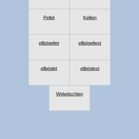
Pellet
Kellien
ellbögeltet
ellbögeltest
ellböglet
ellböglest
Welwitschien