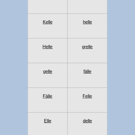
Kelle
helle
Helle
grelle
gelle
fälle
Fälle
Felle
Elle
delle