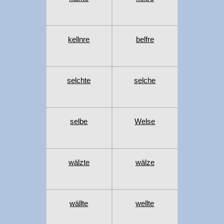
kellnre
belfre
selchte
selche
selbe
Welse
wälzte
wälze
wällte
wellte