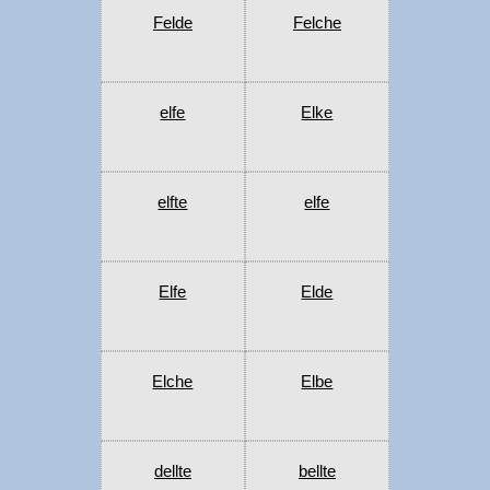
Felde
Felche
elfe
Elke
elfte
elfe
Elfe
Elde
Elche
Elbe
dellte
bellte