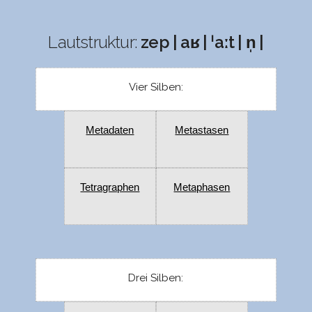
Lautstruktur:
zep | aʁ | ˈaːt | n̩ |
Vier Silben:
Metadaten
Metastasen
Tetragraphen
Metaphasen
Drei Silben: