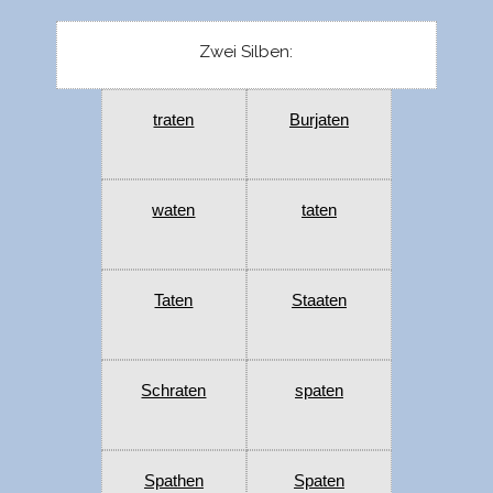
Zwei Silben:
traten
Burjaten
waten
taten
Taten
Staaten
Schraten
spaten
Spathen
Spaten