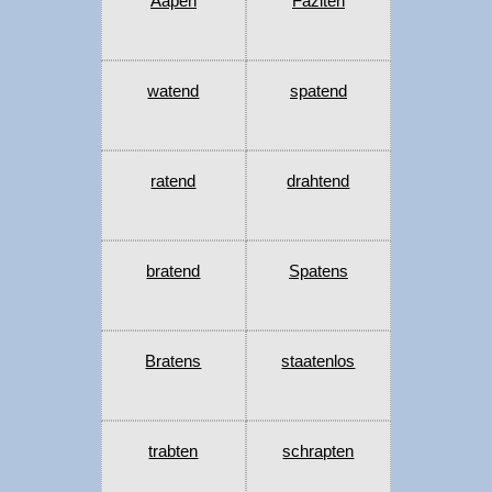
Aapen
Faziten
watend
spatend
ratend
drahtend
bratend
Spatens
Bratens
staatenlos
trabten
schrapten