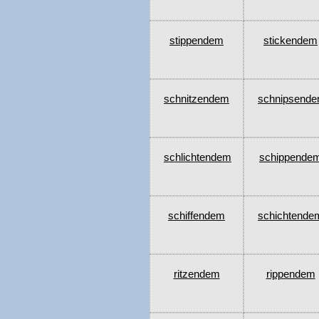
stippendem
stickendem
schnitzendem
schnipsend
schlichtendem
schippende
schiffendem
schichtende
ritzendem
rippendem