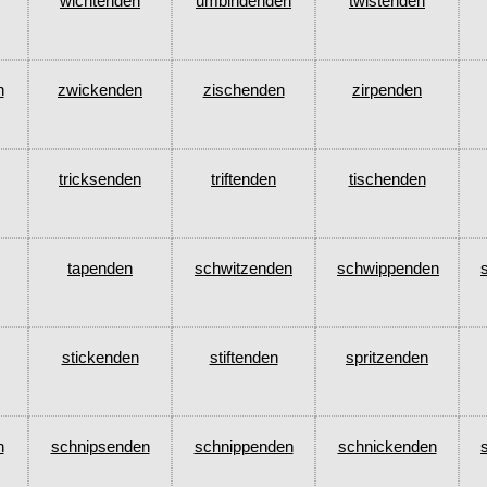
wichtenden
umbindenden
twistenden
n
zwickenden
zischenden
zirpenden
tricksenden
triftenden
tischenden
tapenden
schwitzenden
schwippenden
stickenden
stiftenden
spritzenden
n
schnipsenden
schnippenden
schnickenden