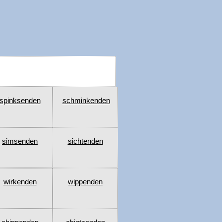
spinksenden
schminkenden
simsenden
sichtenden
wirkenden
wippenden