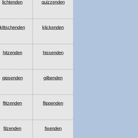
lichtenden
quizzenden
klitschenden
klickenden
hitzenden
hissenden
gipsenden
gilbenden
flitzenden
flippenden
filzenden
fixenden