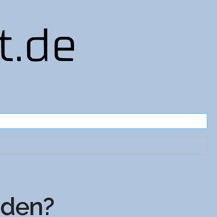
nden?