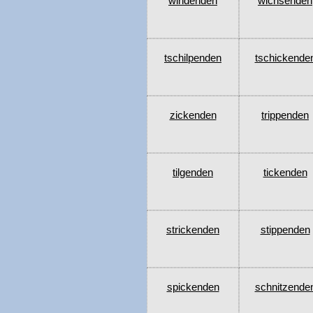
windenden
wichsenden
tschilpenden
tschickende
zickenden
trippenden
tilgenden
tickenden
strickenden
stippenden
spickenden
schnitzende