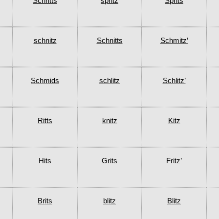
Schritts
spritz
Sprits
schnitz
Schnitts
Schmitz’
Schmids
schlitz
Schlitz’
Ritts
knitz
Kitz
Hits
Grits
Fritz’
Brits
blitz
Blitz