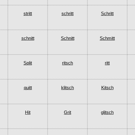
stritt
schritt
Schritt
schnitt
Schnitt
Schmitt
Split
ritsch
ritt
quitt
klitsch
Kitsch
Hit
Grit
glitsch