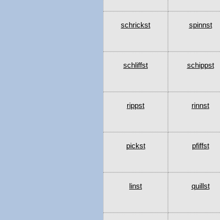
schrickst
spinnst
schliffst
schippst
rippst
rinnst
pickst
pfiffst
linst
quillst