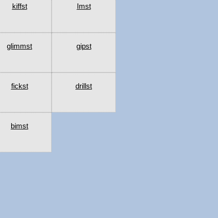
kiffst
Imst
glimmst
gipst
fickst
drillst
bimst