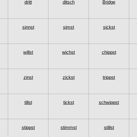
dritt
ditsch
Bridge
sinnst
simst
sickst
willst
wichst
chippst
zinst
zickst
trippst
tillst
tickst
schwippst
stippst
stimmst
stillst