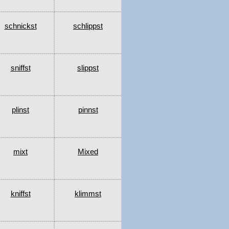
schnickst
schlippst
sniffst
slippst
plinst
pinnst
mixt
Mixed
kniffst
klimmst