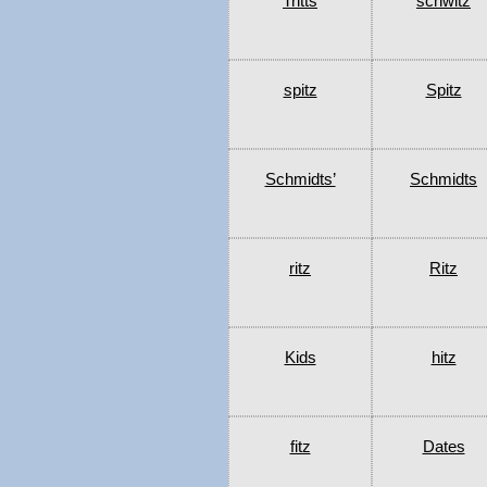
Tritts
schwitz
spitz
Spitz
Schmidts’
Schmidts
ritz
Ritz
Kids
hitz
fitz
Dates