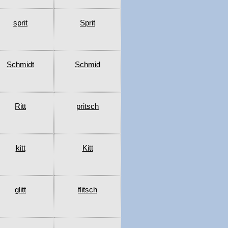
sprit
Sprit
Schmidt
Schmid
Ritt
pritsch
kitt
Kitt
glitt
flitsch