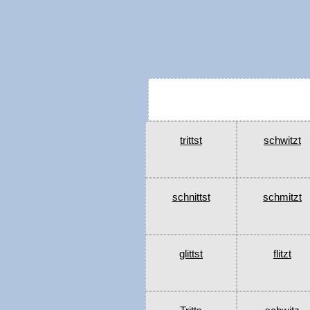
trittst
schwitzt
schnittst
schmitzt
glittst
flitzt