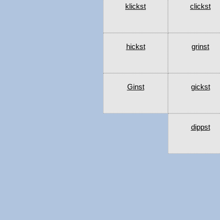
klickst
clickst
hickst
grinst
Ginst
gickst
dippst