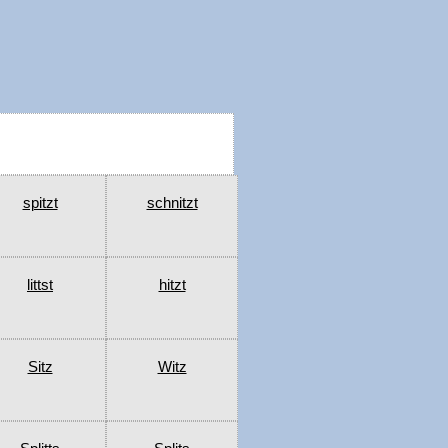
spitzt
schnitzt
littst
hitzt
Sitz
Witz