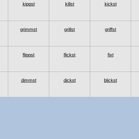
kippst
killst
kickst
grimmst
grillst
griffst
flippst
flickst
fixt
dimmst
dickst
blickst