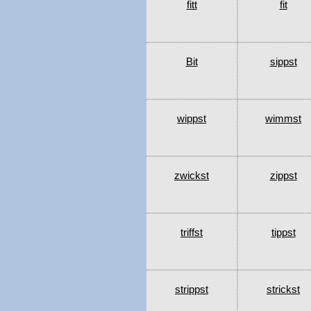
fitt
fit
Bit
sippst
wippst
wimmst
zwickst
zippst
triffst
tippst
strippst
strickst