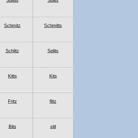
Splitts
Splits
Schmitz
Schmitts
Schlitz
Splits
Kitts
Kits
Fritz
flitz
Bits
sitt