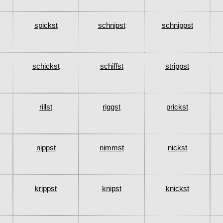
spickst
schnipst
schnippst
schickst
schiffst
strippst
rillst
riggst
prickst
nippst
nimmst
nickst
krippst
knipst
knickst