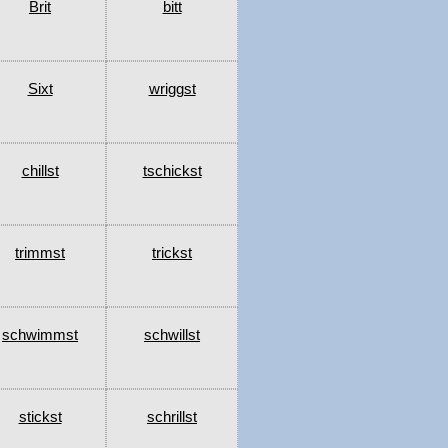
Brit
bitt
Sixt
wriggst
chillst
tschickst
trimmst
trickst
schwimmst
schwillst
stickst
schrillst