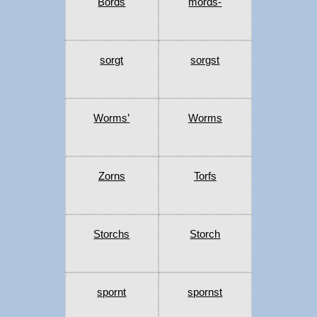
Bords
mords-
sorgt
sorgst
Worms’
Worms
Zorns
Torfs
Storchs
Storch
spornt
spornst