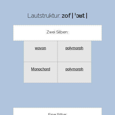
Lautstruktur:
zof | ˈɔʁt |
Zwei Silben:
wovon
polymorph
Monochord
polymorph
Eine Silbe: