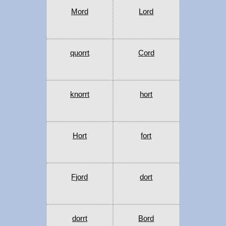
Mord
Lord
quorrt
Cord
knorrt
hort
Hort
fort
Fjord
dort
dorrt
Bord