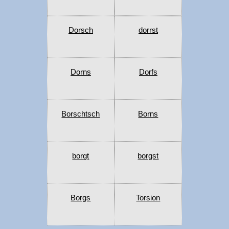
Dorsch
dorrst
Dorns
Dorfs
Borschtsch
Borns
borgt
borgst
Borgs
Torsion