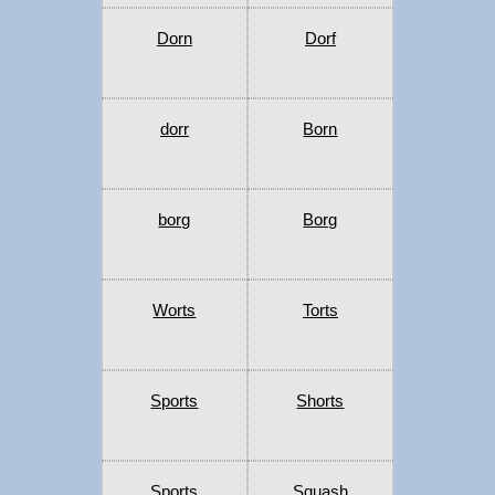
Dorn
Dorf
dorr
Born
borg
Borg
Worts
Torts
Sports
Shorts
Sports
Squash