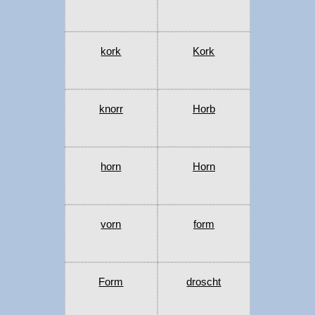
kork
Kork
knorr
Horb
horn
Horn
vorn
form
Form
droscht