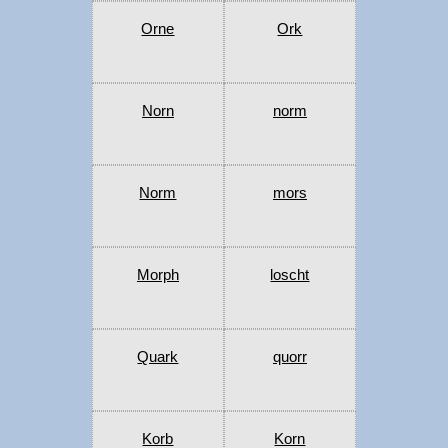
Orne
Ork
Norn
norm
Norm
mors
Morph
loscht
Quark
quorr
Korb
Korn