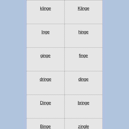
klinge
Klinge
Inge
hinge
ginge
finge
dringe
dinge
Dinge
bringe
Binge
zingle