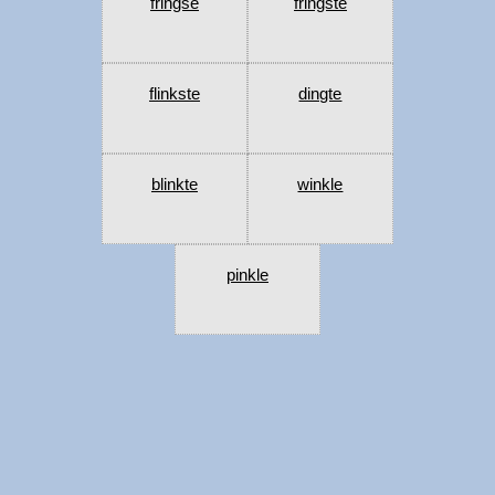
fringse
fringste
flinkste
dingte
blinkte
winkle
pinkle