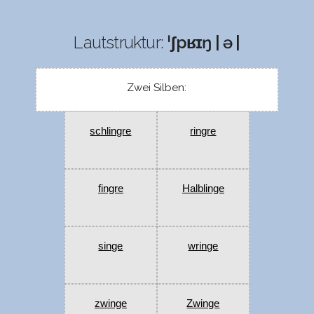
Lautstruktur:
ˈʃpʁɪŋ | ə |
Zwei Silben:
schlingre
ringre
fingre
Halblinge
singe
wringe
zwinge
Zwinge