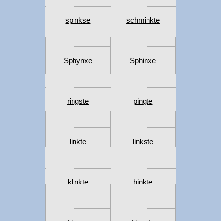
spinkse
schminkte
Sphynxe
Sphinxe
ringste
pingte
linkte
linkste
klinkte
hinkte