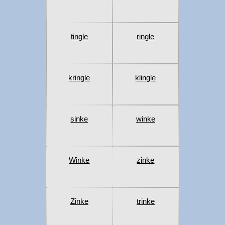
tingle
ringle
kringle
klingle
sinke
winke
Winke
zinke
Zinke
trinke