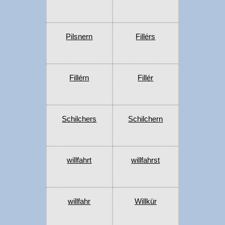
Pilsnern
Fillérs
Fillérn
Fillér
Schilchers
Schilchern
willfahrt
willfahrst
willfahr
Willkür