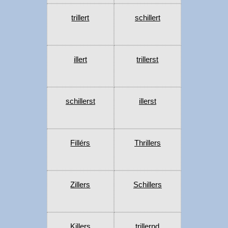
trillert
schillert
illert
trillerst
schillerst
illerst
Fillérs
Thrillers
Zillers
Schillers
Killers
trillernd