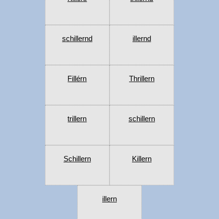
schillernd
illernd
Fillérn
Thrillern
trillern
schillern
Schillern
Killern
illern