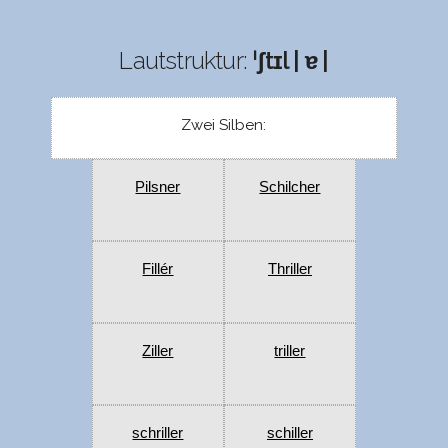
Lautstruktur:
ˈʃtɪl | ɐ |
Zwei Silben:
Pilsner
Schilcher
Fillér
Thriller
Ziller
triller
schriller
schiller