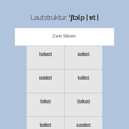
Lautstruktur:
ˈʃtɔlp | ɐt |
Zwei Silben:
holpert
poltert
poldert
kollert
foltert
Volkert
bollert
sondert