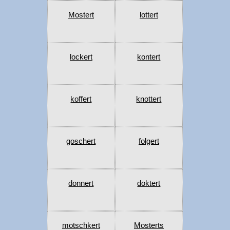
Mostert
lottert
lockert
kontert
koffert
knottert
goschert
folgert
donnert
doktert
motschkert
Mosterts