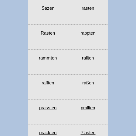
Sazen
rasten
Rasten
rappten
rammten
rallten
rafften
raßen
prassten
prallten
prackten
Plasten