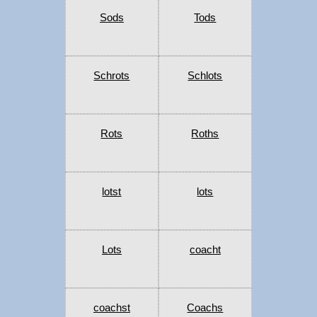
Sods
Tods
Schrots
Schlots
Rots
Roths
lotst
lots
Lots
coacht
coachst
Coachs