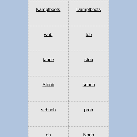
Kampfboots
Dampfboots
wob
tob
taupe
stob
Stoob
schob
schnob
prob
ob
Noob