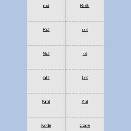
rod
Roth
Rot
not
Not
lot
loht
Lot
Krot
Kot
Kode
Code