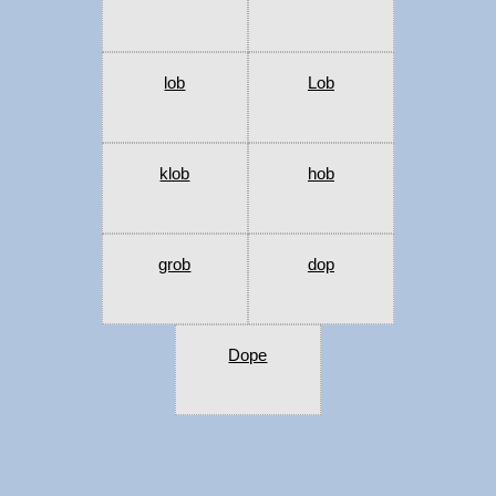
lob
Lob
klob
hob
grob
dop
Dope