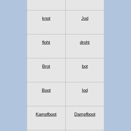
knot
Jod
floht
droht
Brot
bot
Boot
Iod
Kampfboot
Dampfboot