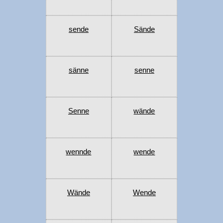
sende
Sände
sänne
senne
Senne
wände
wennde
wende
Wände
Wende