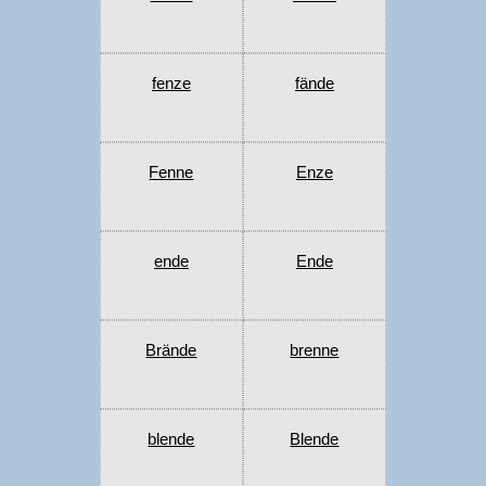
fenze
fände
Fenne
Enze
ende
Ende
Brände
brenne
blende
Blende