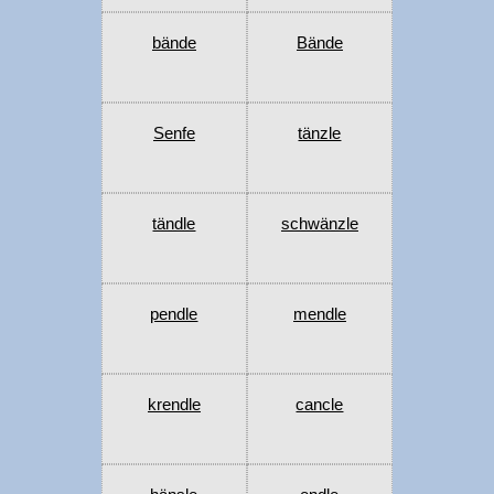
bände
Bände
Senfe
tänzle
tändle
schwänzle
pendle
mendle
krendle
cancle