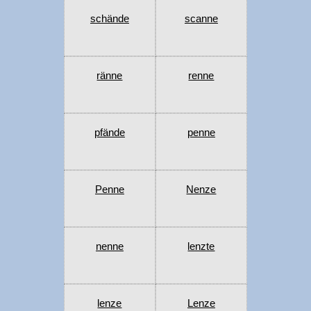
schände
scanne
ränne
renne
pfände
penne
Penne
Nenze
nenne
lenzte
lenze
Lenze