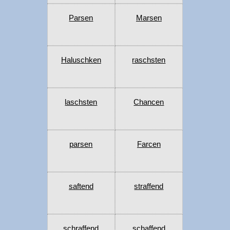
Parsen
Marsen
Haluschken
raschsten
laschsten
Chancen
parsen
Farcen
saftend
straffend
schraffend
schaffend