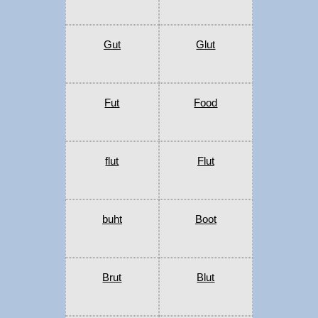
Gut
Glut
Fut
Food
flut
Flut
buht
Boot
Brut
Blut