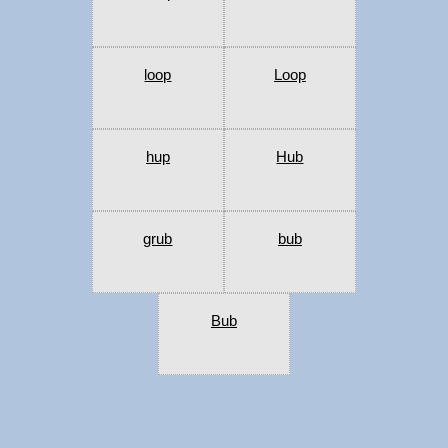
loop
Loop
hup
Hub
grub
bub
Bub