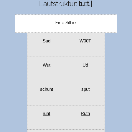
Lautstruktur:
tuːt |
Eine Silbe:
Sud
W00T
Wut
Ud
schuht
sput
ruht
Ruth