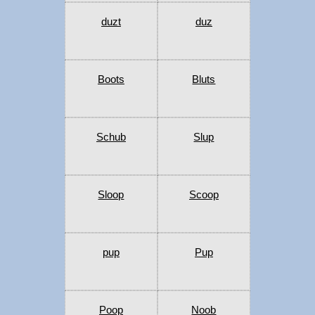
duzt
duz
Boots
Bluts
Schub
Slup
Sloop
Scoop
pup
Pup
Poop
Noob