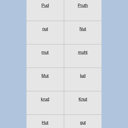
Pud
Pruth
nut
Nut
mut
muht
Mut
lud
krud
Knut
Hut
gut