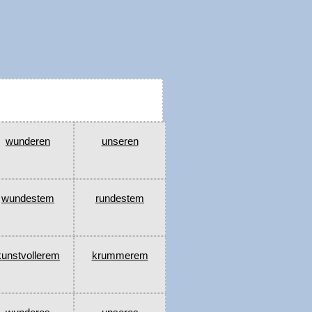
wunderen
unseren
wundestem
rundestem
kunstvollerem
krummerem