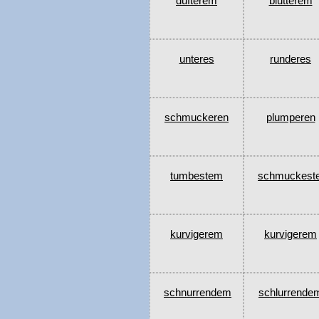
dufterem
blutterem
unteres
runderes
schmuckeren
plumperen
tumbestem
schmuckest
kurvigerem
kurvigerem
schnurrendem
schlurrende