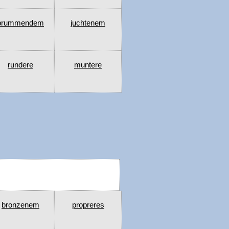
brummendem
juchtenem
rundere
muntere
bronzenem
propreres