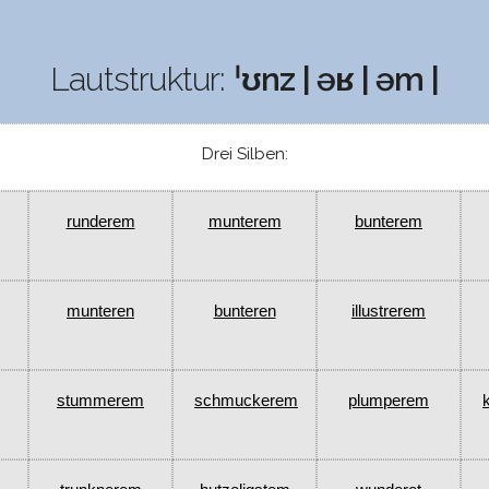
Lautstruktur:
ˈʊnz | əʁ | əm |
Drei Silben:
runderem
munterem
bunterem
munteren
bunteren
illustrerem
stummerem
schmuckerem
plumperem