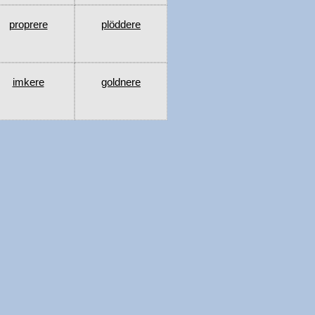
proprere
plöddere
imkere
goldnere