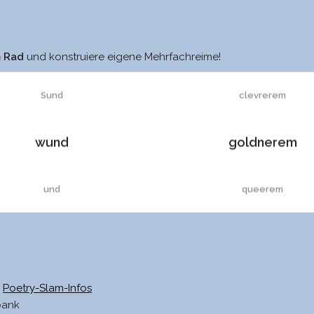
sund
proprerem
m Rad
und konstruiere eigene Mehrfachreime!
Sund
clevrerem
wund
goldnerem
und
queerem
uns
irdenem
Schwund
bronzenem
Poetry-Slam-Infos
bank