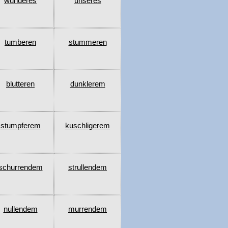
wunderes
unseres
tumberen
stummeren
blutteren
dunklerem
stumpferem
kuschligerem
schurrendem
strullendem
nullendem
murrendem