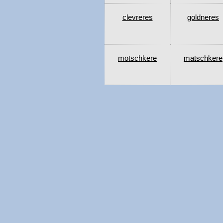
clevreres
goldneres
motschkere
matschkere