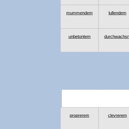
mummendem
lullendem
unbetontem
durchwachs
proprerem
clevrerem