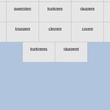
queerstem
trunknere
räuspere
knuspere
clevrere
covere
trunkneres
räusperet