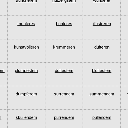
trunknerem
hutzeligstem
wunderet
munteres
bunteres
illustreren
kunstvolleren
krummeren
dufteren
em
plumpestem
duftestem
bluttestem
dumpferem
surrendem
summendem
m
skullendem
purrendem
pullendem