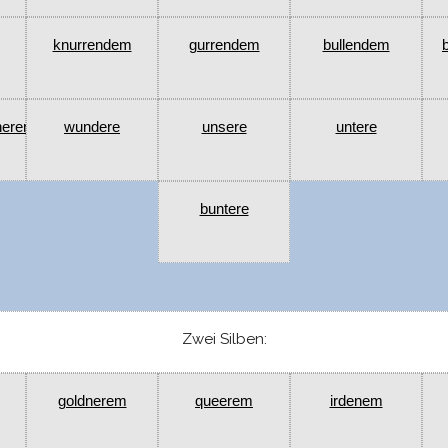
knurrendem
gurrendem
bullendem
nerem
wundere
unsere
untere
buntere
Zwei Silben:
goldnerem
queerem
irdenem