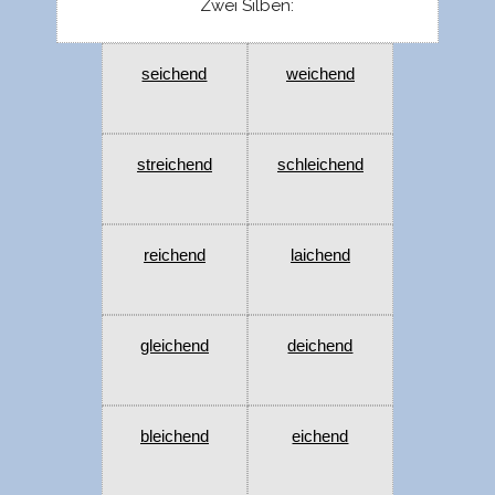
Zwei Silben:
seichend
weichend
streichend
schleichend
reichend
laichend
gleichend
deichend
bleichend
eichend