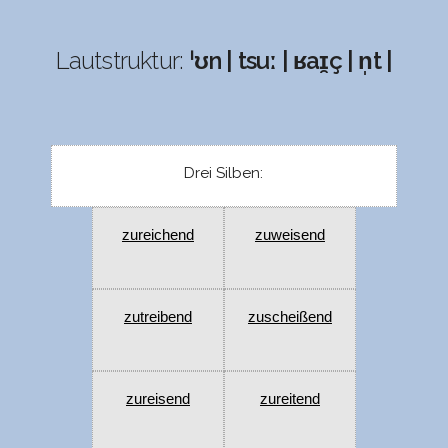
Lautstruktur:
ˈʊn | tsuː | ʁaɪ̯ç | n̩t |
Drei Silben:
zureichend
zuweisend
zutreibend
zuscheißend
zureisend
zureitend