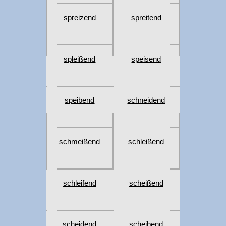
spreizend
spreitend
spleißend
speisend
speibend
schneidend
schmeißend
schleißend
schleifend
scheißend
scheidend
scheibend