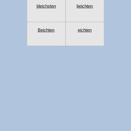
bleichsten
beichten
Beichten
eichten