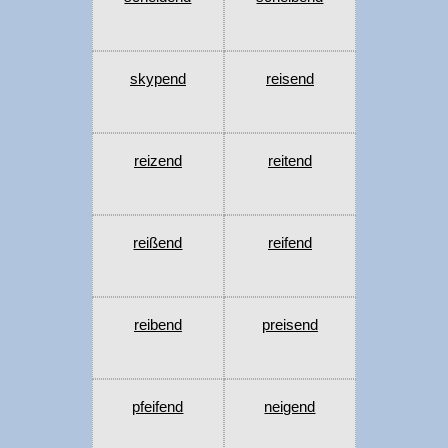
skypend
reisend
reizend
reitend
reißend
reifend
reibend
preisend
pfeifend
neigend