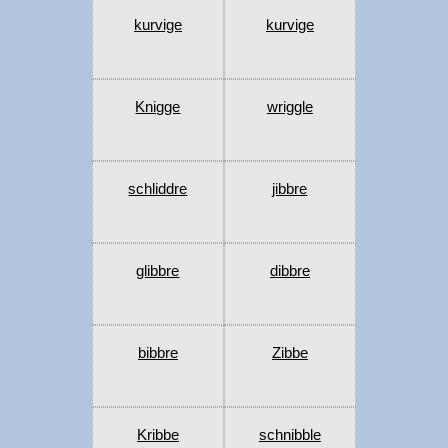
kurvige
kurvige
Knigge
wriggle
schliddre
jibbre
glibbre
dibbre
bibbre
Zibbe
Kribbe
schnibble