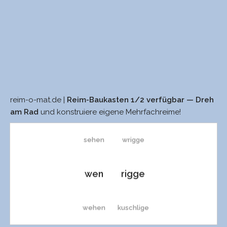
reim-o-mat.de |
Reim-Baukasten 1/2 verfügbar — Dreh
sehn
triggre
am Rad
und konstruiere eigene Mehrfachreime!
sehen
wrigge
wen
rigge
wehen
kuschlige