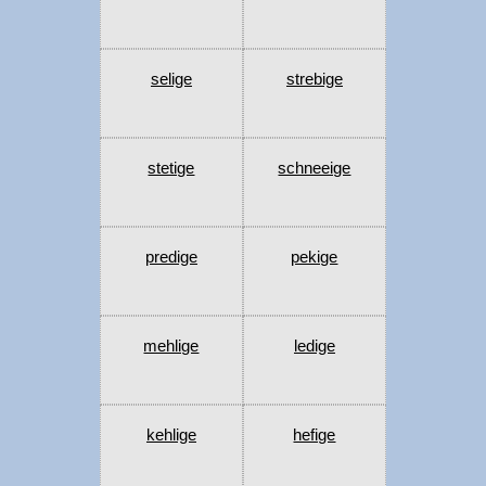
selige
strebige
stetige
schneeige
predige
pekige
mehlige
ledige
kehlige
hefige