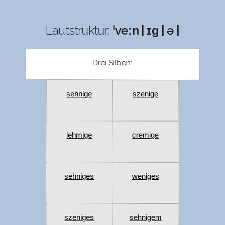
Lautstruktur:
ˈveːn | ɪɡ | ə |
Drei Silben:
sehnige
szenige
lehmige
cremige
sehniges
weniges
szeniges
sehnigem