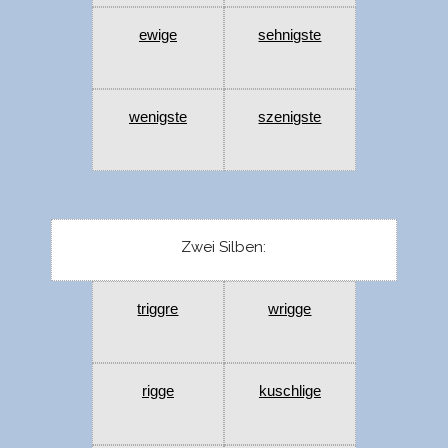
ewige
sehnigste
wenigste
szenigste
Zwei Silben:
triggre
wrigge
rigge
kuschlige