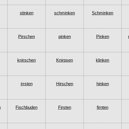
stinken
schminken
Schminken
Pirschen
pinken
Pinken
knirschen
Knirpsen
klinken
irrsten
Hirschen
hinken
n
Fischbuden
Firsten
firnten