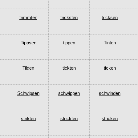
trimmten
tricksten
tricksen
Tippsen
tippen
Tinten
Tilden
tickten
ticken
Schwipsen
schwippen
schwinden
strikten
strickten
stricken