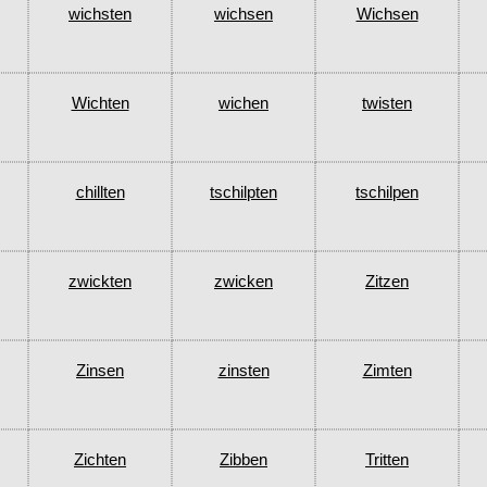
wichsten
wichsen
Wichsen
Wichten
wichen
twisten
chillten
tschilpten
tschilpen
zwickten
zwicken
Zitzen
Zinsen
zinsten
Zimten
Zichten
Zibben
Tritten