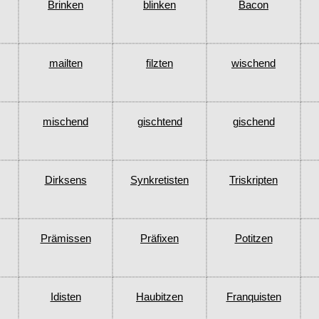
Brinken
blinken
Bacon
mailten
filzten
wischend
mischend
gischtend
gischend
Dirksens
Synkretisten
Triskripten
Prämissen
Präfixen
Potitzen
Idisten
Haubitzen
Franquisten