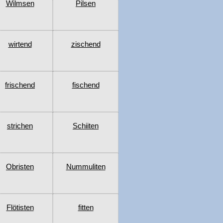
Wilmsen
Pilsen
wirtend
zischend
frischend
fischend
strichen
Schiiten
Obristen
Nummuliten
Flötisten
fitten