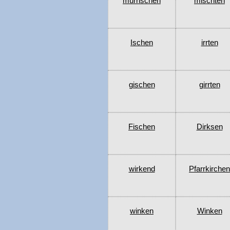
mürrischen
mischten
Ischen
irrten
gischen
girrten
Fischen
Dirksen
wirkend
Pfarrkirchen
winken
Winken