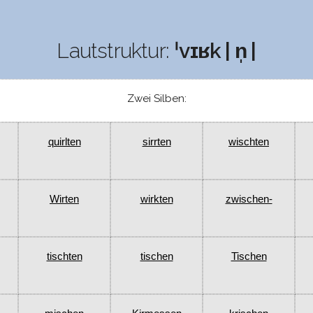
Lautstruktur:
ˈvɪʁk | n̩ |
Zwei Silben:
quirlten
sirrten
wischten
Wirten
wirkten
zwischen-
tischten
tischen
Tischen