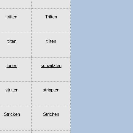
triften
Triften
tilten
tillten
tapen
schwitzten
stritten
strippten
Stricken
Strichen