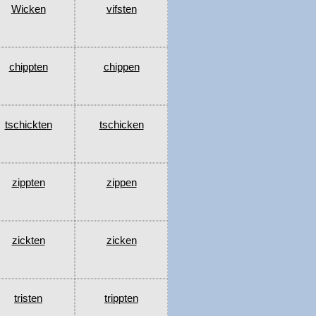
Wicken
vifsten
chippten
chippen
tschickten
tschicken
zippten
zippen
zickten
zicken
tristen
trippten