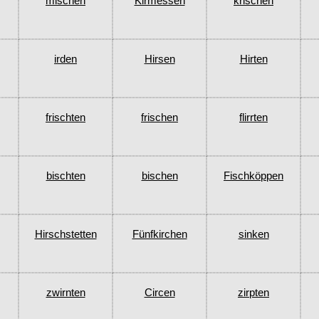
mischen
Kirmessen
krischen
irden
Hirsen
Hirten
frischten
frischen
flirrten
bischten
bischen
Fischköppen
Hirschstetten
Fünfkirchen
sinken
zwirnten
Circen
zirpten