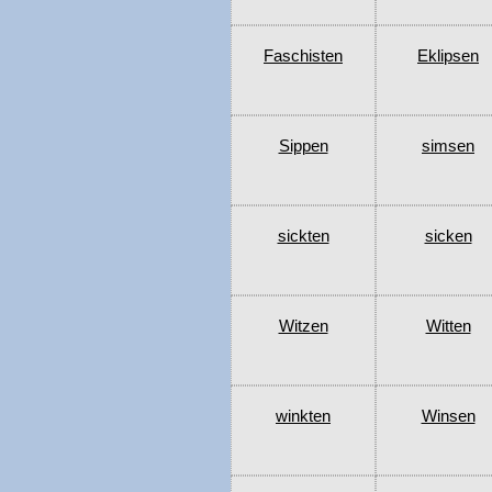
Faschisten
Eklipsen
Sippen
simsen
sickten
sicken
Witzen
Witten
winkten
Winsen