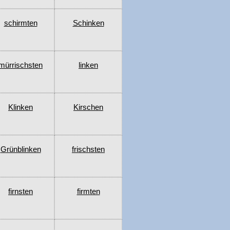
schirmten
Schinken
mürrischsten
linken
Klinken
Kirschen
Grünblinken
frischsten
firnsten
firmten