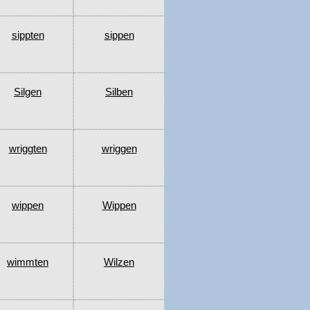
sippten
sippen
Silgen
Silben
wriggten
wriggen
wippen
Wippen
wimmten
Wilzen