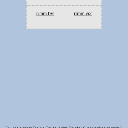
nimm her
nimm vor