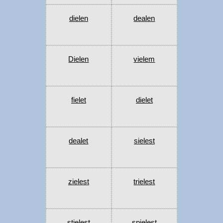
dielen
dealen
Dielen
vielem
fielet
dielet
dealet
sielest
zielest
trielest
stielest
spielest