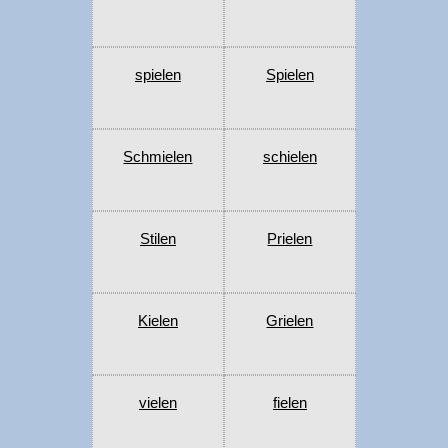
spielen
Spielen
Schmielen
schielen
Stilen
Prielen
Kielen
Grielen
vielen
fielen