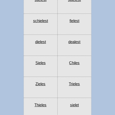
schielest
fielest
dielest
dealest
Sieles
Chiles
Zieles
Trieles
Thieles
sielet