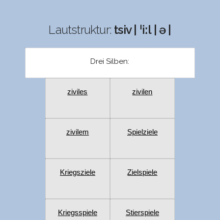
Lautstruktur:
tsiv | ˈiːl | ə |
Drei Silben:
ziviles
zivilen
zivilem
Spielziele
Kriegsziele
Zielspiele
Kriegsspiele
Stierspiele