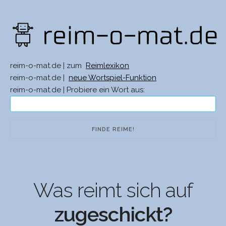
reim-o-mat.de | zum
Reimlexikon
reim-o-mat.de |
neue Wortspiel-Funktion
reim-o-mat.de | Probiere ein Wort aus:
Was reimt sich auf
zugeschickt?