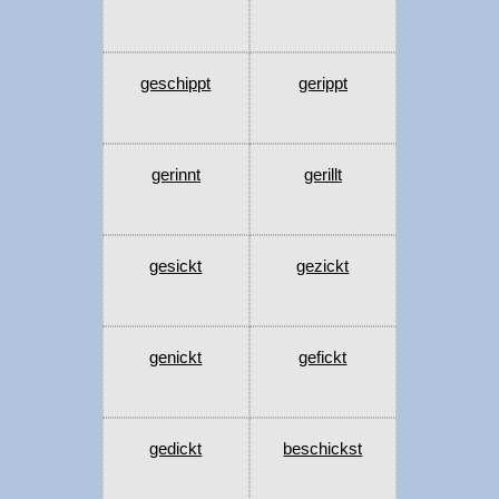
geschippt
gerippt
gerinnt
gerillt
gesickt
gezickt
genickt
gefickt
gedickt
beschickst