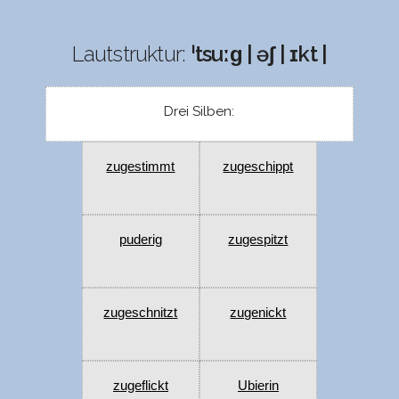
Lautstruktur:
ˈtsuːɡ | əʃ | ɪkt |
Drei Silben:
zugestimmt
zugeschippt
puderig
zugespitzt
zugeschnitzt
zugenickt
zugeflickt
Ubierin