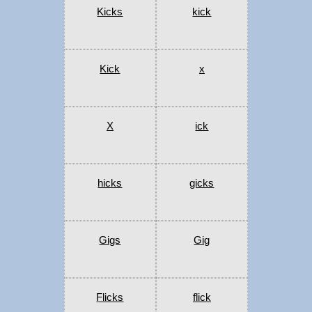
Kicks
kick
Kick
x
X
ick
hicks
gicks
Gigs
Gig
Flicks
flick