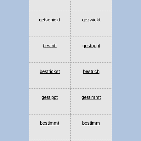
getschickt
gezwickt
bestritt
gestrippt
bestrickst
bestrich
gestippt
gestimmt
bestimmt
bestimm