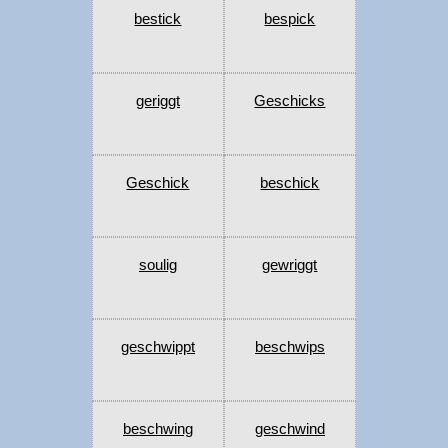
bestick
bespick
geriggt
Geschicks
Geschick
beschick
soulig
gewriggt
geschwippt
beschwips
beschwing
geschwind