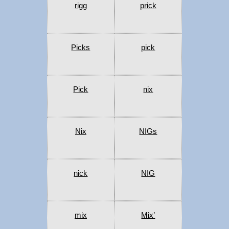
rigg
prick
Picks
pick
Pick
nix
Nix
NIGs
nick
NIG
mix
Mix’