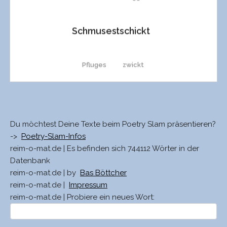
Schmuses
tschickt
Pfluges
zwickt
Muses
zickt
Du möchtest Deine Texte beim Poetry Slam präsentieren?
Luges
tickt
->
Poetry-Slam-Infos
reim-o-mat.de | Es befinden sich 744112 Wörter in der
Datenbank
Kruses
strikt
reim-o-mat.de | by
Bas Böttcher
reim-o-mat.de |
Impressum
reim-o-mat.de | Probiere ein neues Wort:
Kruges
strickt