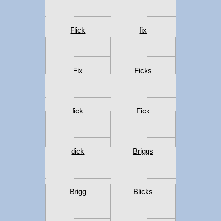
Flick
fix
Fix
Ficks
fick
Fick
dick
Briggs
Brigg
Blicks