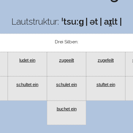
Lautstruktur:
ˈtsuːɡ | ət | aɪ̯lt |
Drei Silben:
ludet ein
zugeeilt
zugefeilt
schultet ein
schulet ein
stuftet ein
buchet ein