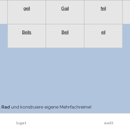
geil
Gail
feil
Beils
Beil
eil
fuget
seilt
m Rad
und konstruiere eigene Mehrfachreime!
luget
weilt