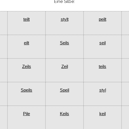
Eine Silbe:
teilt
stylt
peilt
eilt
Seils
seil
Zeils
Zeil
teils
Speils
Speil
styl
Pile
Keils
keil