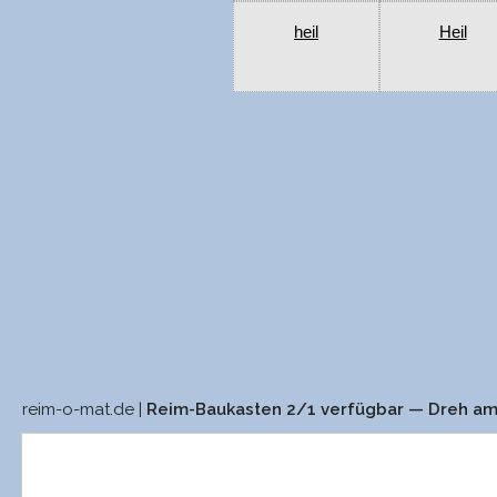
heil
Heil
reim-o-mat.de |
Reim-Baukasten 2/1 verfügbar — Dreh a