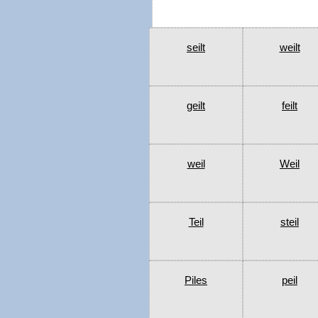
seilt
weilt
geilt
feilt
weil
Weil
Teil
steil
Piles
peil