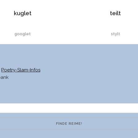
kuglet
teilt
googlet
stylt
pudret
peilt
Poetry-Slam-Infos
cruiset
keilt
bank
knuset
heilt
bubet
geilt
schmuset
feilt