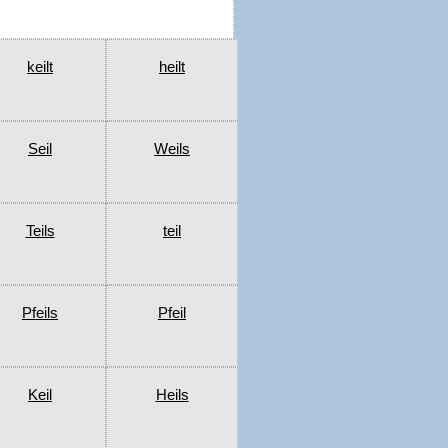
keilt
heilt
Seil
Weils
Teils
teil
Pfeils
Pfeil
Keil
Heils