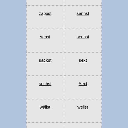
zappst
sännst
senst
sennst
säckst
sext
sechst
Sext
wällst
wellst