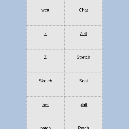
wett
Chat
z
Zett
Z
Stretch
Sketch
Scat
Set
plätt
patch
Patch