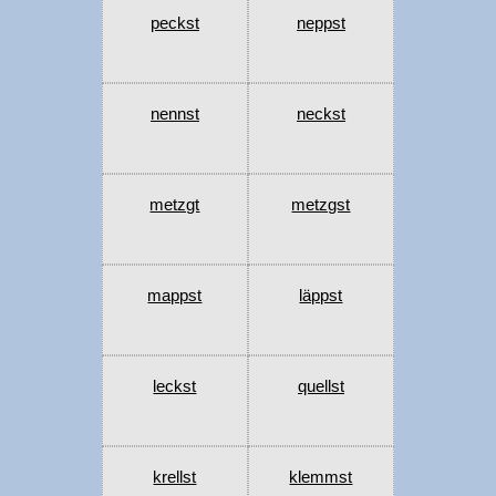
peckst
neppst
nennst
neckst
metzgt
metzgst
mappst
läppst
leckst
quellst
krellst
klemmst