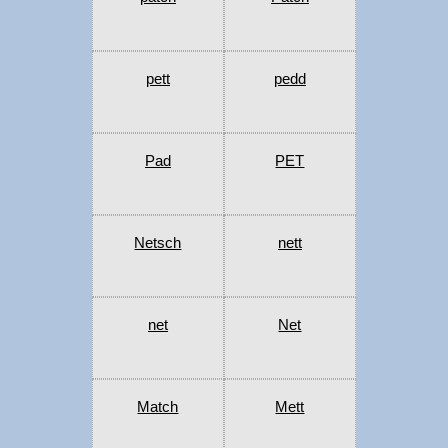
pett
pedd
Pad
PET
Netsch
nett
net
Net
Match
Mett