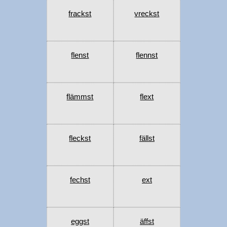
frackst
vreckst
flenst
flennst
flämmst
flext
fleckst
fällst
fechst
ext
eggst
äffst