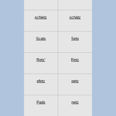
schletz
schätz
Scats
Sets
Retz’
Retz
pfetz
petz
Pads
netz