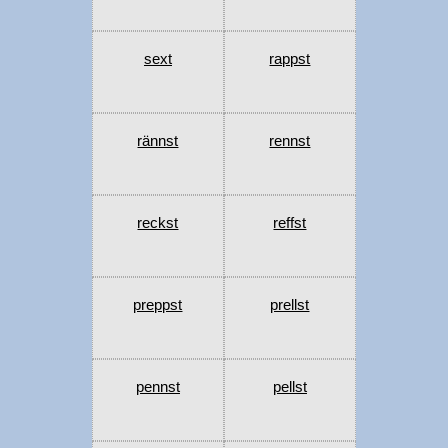
sext
rappst
rännst
rennst
reckst
reffst
preppst
prellst
pennst
pellst