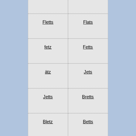
Fletts
Flats
fetz
Fetts
ätz
Jets
Jetts
Bretts
Bletz
Betts