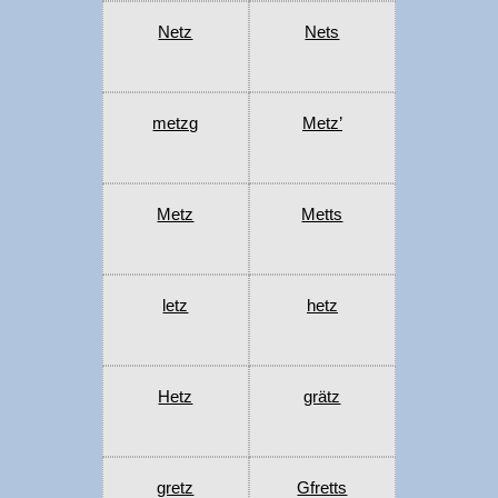
Netz
Nets
metzg
Metz’
Metz
Metts
letz
hetz
Hetz
grätz
gretz
Gfretts