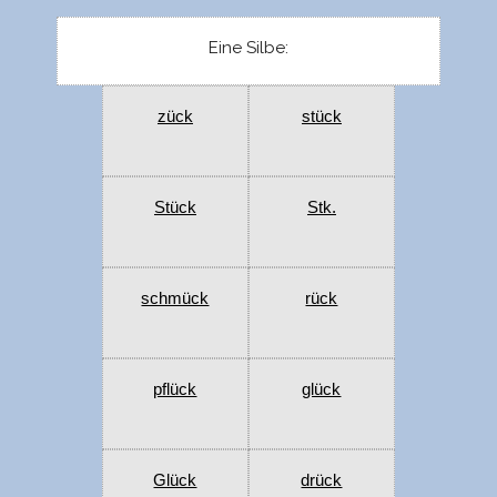
Eine Silbe:
zück
stück
Stück
Stk.
schmück
rück
pflück
glück
Glück
drück