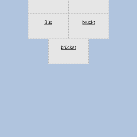
Büx
brückt
brückst